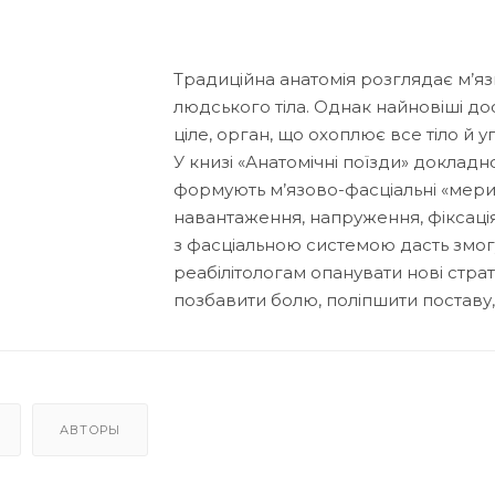
Традиційна анатомія розглядає м’яз
людського тіла. Однак найновіші до
ціле, орган, що охоплює все тіло й у
У книзі «Анатомічні поїзди» докладн
формують м’язово-фасціальні «мер
навантаження, напруження, фіксація 
з фасціальною системою дасть змог
реабілітологам опанувати нові стра
позбавити болю, поліпшити поставу,
АВТОРЫ