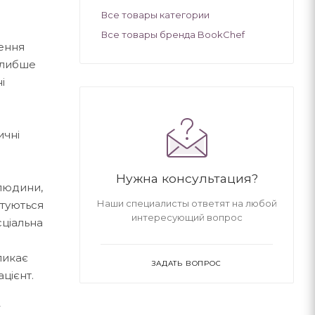
Все товары категории
Все товары бренда BookChef
лення
 глибше
і
ичні
Нужна консультация?
 людини,
Наши специалисты ответят на любой
нтуються
интересующий вопрос
сціальна
ликає
ЗАДАТЬ ВОПРОС
цієнт.
ї