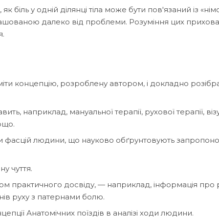
, як біль у одній ділянці тіла може бути пов'язаний із «ні
ташованою далеко від проблеми. Розуміння цих прихов
я.
ти концепцію, розроблену автором, і докладно розібрат
ить, наприклад, мануальної терапії, рухової терапії, віз
ощо.
ізи фасцій людини, що науково обґрунтовують запропон
у чуття.
хом практичного досвіду, — наприклад, інформація про 
рнів руху з патернами болю.
пції Анатомічних поїздів в аналізі ходи людини.