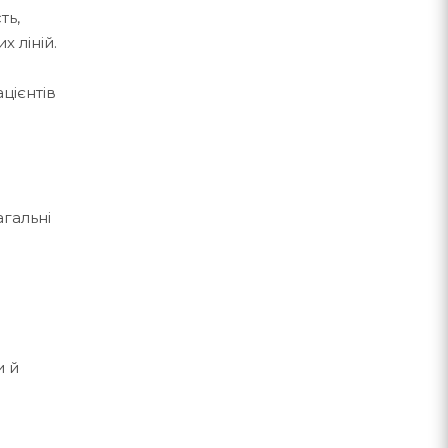
ть,
 ліній.
цієнтів
агальні
и й