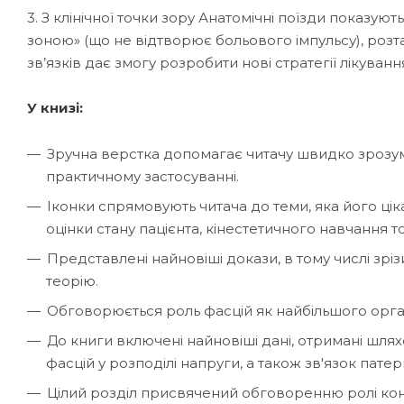
3. З клінічної точки зору Анатомічні поїзди показують
зоною» (що не відтворює больового імпульсу), роз
зв’язків дає змогу розробити нові стратегії лікуванн
У книзі:
Зручна верстка допомагає читачу швидко зрозумі
практичному застосуванні.
Іконки спрямовують читача до теми, яка його цікав
оцінки стану пацієнта, кінестетичного навчання т
Представлені найновіші докази, в тому числі зр
теорію.
Обговорюється роль фасцій як найбільшого орган
До книги включені найновіші дані, отримані шля
фасцій у розподілі напруги, а також зв'язок пате
Цілий розділ присвячений обговоренню ролі конце