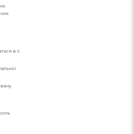
мою
аних
ися в її
уальної
овану
роль