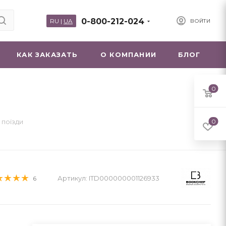
0-800-212-024
RU
|
UA
ВОЙТИ
КАК ЗАКАЗАТЬ
О КОМПАНИИ
БЛОГ
0
 поїзди
0
Артикул:
ITD000000001126933
6