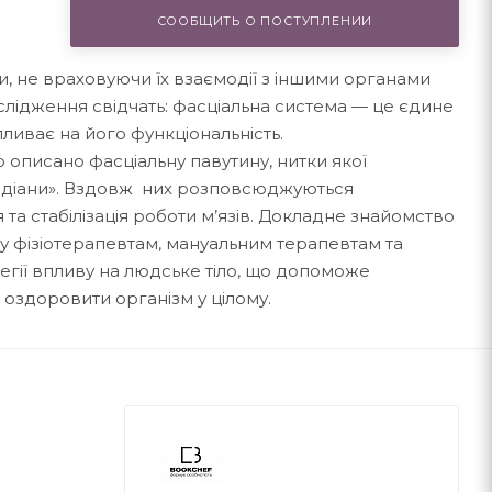
СООБЩИТЬ О ПОСТУПЛЕНИИ
и, не враховуючи їх взаємодії з іншими органами
слідження свідчать: фасціальна система — це єдине
пливає на його функціональність.
о описано фасціальну павутину, нитки якої
идіани». Вздовж них розповсюджуються
та стабілізація роботи м’язів. Докладне знайомство
у фізіотерапевтам, мануальним терапевтам та
тегії впливу на людське тіло, що допоможе
 оздоровити організм у цілому.