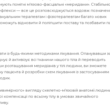
мують помітні м’язово-фасціальні «меридіани». Стабільніс
рефлекси — все це розповсюджується вздовж позначених
ануальним терапевтам і фізіотерапевтам багато нових
опоможуть відновити й поліпшити поставу та позбавити па
ати із будь-якими методиками лікування. Опанувавши з
нує й активізує всі тканини нашого тіла й переводить
и розташування меридіанів у тілі людини, ви зможете
у пацієнта й розробки схем лікування із застосуванням
тодик.
ривимірного» вигляду скелетно-м’язовій анатомії людин
 компенсації по всьому тілу в умовах звичайного
ливу.