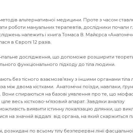
методів альтернативної медицини. Проте з часом став
тати роботи мануальних терапевтів, дослідники почали
осліджень належить і книга Томаса В. Майєрса «Анатомічн
ася в Європі 12 разів.
ентальне дослідження, що допоможе розширити теорет
ьного функціонального підходу до тіла людини.
ають без тісного взаємозв’язку з іншими органами тіла
за між двома кістками. Анатомічні поїзди, навпаки, ґру
. Вони спираються на базові уявлення про те, що міофа
 ціле весь кістково-м’язовий апарат. Завдяки аналізу
ожливість виявити істинну локалізацію ділянки, що вик
я на значній віддалі від органа, на який скаржиться па
, розкидані по всьому тілу безперервні лінії фасціально