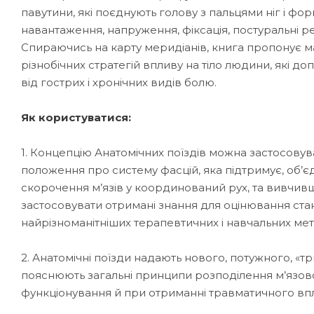
павутини, які поєднують голову з пальцями ніг і фор
навантаження, напруження, фіксація, постуральні 
Спираючись на карту меридіанів, книга пропонує м
різнобічних стратегій впливу на тіло людини, які д
від гострих і хронічних видів болю.
Як користуватися:
1. Концепцію Анатомічних поїздів можна застосовув
положення про систему фасцій, яка підтримує, об’єд
скорочення м’язів у координований рух, та вивчивш
застосовувати отримані знання для оцінювання стан
найрізноманітніших терапевтичних і навчальних ме
2. Анатомічні поїзди надають нового, потужного, «т
пояснюють загальні принципи розподілення м’язової
функціонування й при отриманні травматичного вп