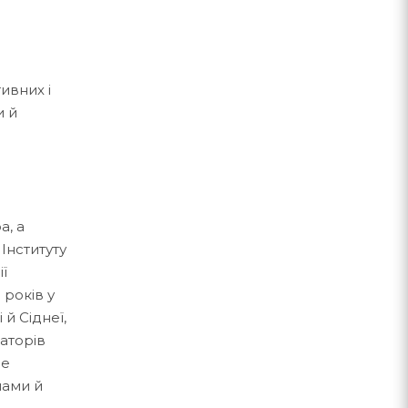
ивних і
и й
а, а
 Інституту
ії
 років у
 й Сіднеї,
раторів
не
нами й