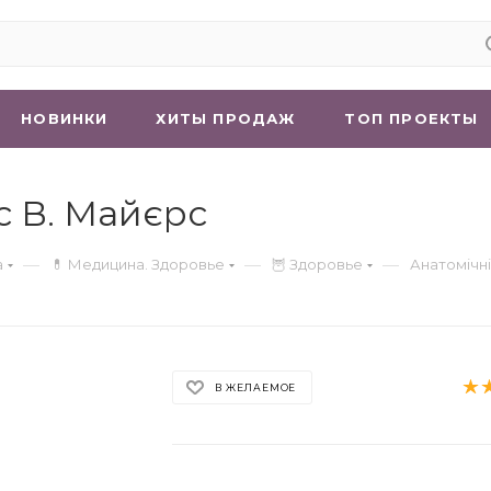
НОВИНКИ
ХИТЫ ПРОДАЖ
ТОП ПРОЕКТЫ
с В. Майєрс
—
—
—
а
💊 Медицина. Здоровье
🦉 Здоровье
Анатомічні
В ЖЕЛАЕМОЕ