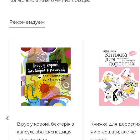
матеріалом Анатомічних поїздів.
Рекомендуем
Вірус у короні, бактерія в
Книжка для дорослих
капсулі, або Експедиція
Як старшати, але не
до мікросвіту
старіти