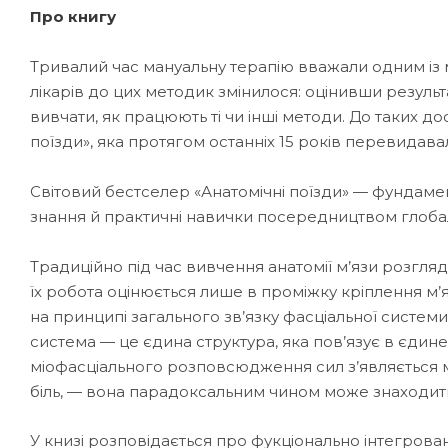
Про книгу
Тривалий час мануальну терапію вважали одним із 
лікарів до цих методик змінилося: оцінивши резуль
вивчати, як працюють ті чи інші методи. До таких д
поїзди», яка протягом останніх 15 років перевидавал
Світовий бестселер «Анатомічні поїзди» — фундам
знання й практичні навички посередництвом глобал
Традиційно під час вивчення анатомії м’язи розгляд
їх робота оцінюється лише в проміжку кріплення м’я
на принципі загального зв’язку фасціальної системи
система — це єдина структура, яка пов’язує в єдине
міофасціального розповсюдження сил з’являється м
біль, — вона парадоксальним чином може знаходитис
У книзі розповідається про фукціонально інтегровані