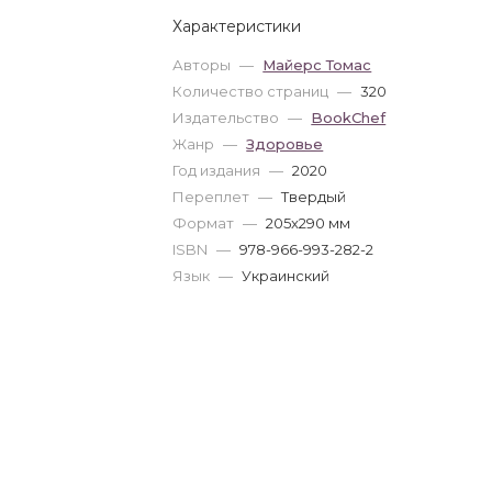
Характеристики
Авторы
—
Майерс Томас
Количество страниц
—
320
Издательство
—
BookChef
Жанр
—
Здоровье
Год издания
—
2020
Переплет
—
Твердый
Формат
—
205x290 мм
ISBN
—
978-966-993-282-2
Язык
—
Украинский