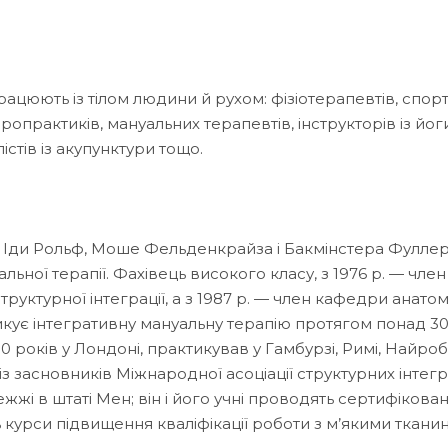
працюють із тілом людини й рухом: фізіотерапевтів, спорт
іропрактиків, мануальних терапевтів, інструкторів із йог
істів із акупунктури тощо.
в Іди Рольф, Моше Фельденкрайза і Бакмінстера Фуллер
ьної терапії. Фахівець високого класу, з 1976 р. — член
структурної інтеграції, а з 1987 р. — член кафедри анатом
кує інтегративну мануальну терапію протягом понад 30
10 років у Лондоні, практикував у Гамбурзі, Римі, Найробі
з засновників Міжнародної асоціації структурних інтег
ережжі в штаті Мен; він і його учні проводять сертифікова
ь курси підвищення кваліфікації роботи з м’якими ткани