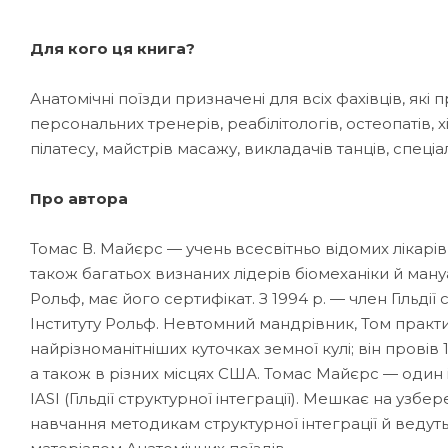
Для кого ця книга?
Анатомічні поїзди призначені для всіх фахівців, які 
персональних тренерів, реабілітологів, остеопатів, х
пілатесу, майстрів масажу, викладачів танців, спеціал
Про автора
Томас В. Майєрс — учень всесвітньо відомих лікарі
також багатьох визнаних лідерів біомеханіки й мануал
Рольф, має його сертифікат. З 1994 р. — член Гільдії 
Інституту Рольф. Невтомний мандрівник, Том практи
найрізноманітніших куточках земної кулі; він провів 
а також в різних місцях США. Томас Майєрс — один і
IASI (Гільдії структурної інтеграції). Мешкає на узб
навчання методикам структурної інтеграції й ведут