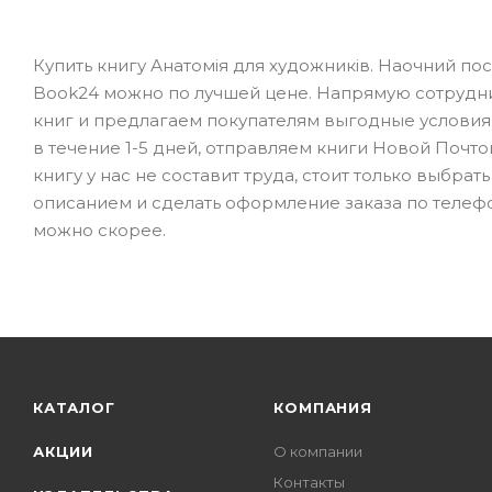
Купить книгу Анатомія для художників. Наочний пос
Book24 можно по лучшей цене. Напрямую сотрудни
книг и предлагаем покупателям выгодные условия
в течение 1-5 дней, отправляем книги Новой Почтой
книгу у нас не составит труда, стоит только выбра
описанием и сделать оформление заказа по телефо
можно скорее.
КАТАЛОГ
КОМПАНИЯ
АКЦИИ
О компании
Контакты