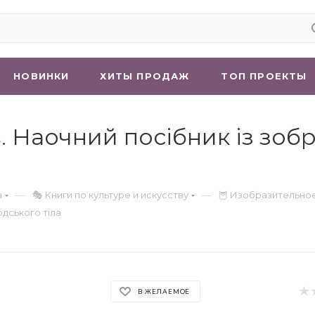
НОВИНКИ
ХИТЫ ПРОДАЖ
ТОП ПРОЕКТЫ
. Наочний посібник із зо
—
—
а
🎭 Книги по культуре и искусству
🦉 Изобразительно
юдського тіла
В ЖЕЛАЕМОЕ