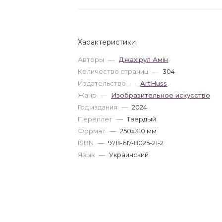
Характеристики
Авторы
—
Джахірул Амін
Количество страниц
—
304
Издательство
—
ArtHuss
Жанр
—
Изобразительное искусство
Год издания
—
2024
Переплет
—
Твердый
Формат
—
250x310 мм
ISBN
—
978-617-8025-21-2
Язык
—
Украинский