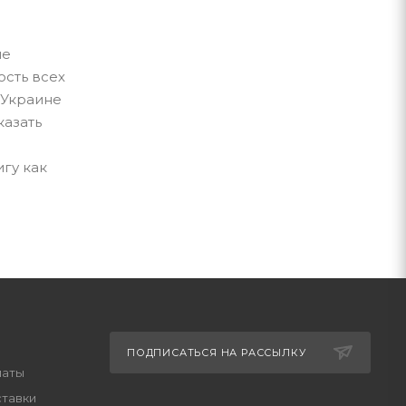
не
ость всех
 Украине
казать
гу как
ПОДПИСАТЬСЯ НА РАССЫЛКУ
латы
ставки