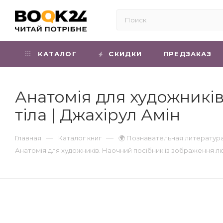
КАТАЛОГ
СКИДКИ
ПРЕДЗАКАЗ
Анатомія для художників
тіла | Джахірул Амін
—
—
Главная
Каталог книг
🌍 Познавательная литератур
Анатомія для художників. Наочний посібник із зображення л