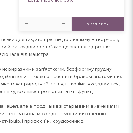
Детальнее о доставке
В КОРЗИНУ
льки для тих, хто прагне до реалізму в творчості,
яви й винахідливості. Саме це знання відрізняє
сіонала від майстра.
з невиразними зап’ястками, безформну грудну
оподібні ноги — можна пояснити браком анатомічних
яке має природний вигляд, і коліна, яке, здається,
анні художника про кістки та їхні функції.
панацея, але в поєднанні зі старанним вивченням і
мистецтва вона може допомогти вирішенню
чатківців, і професійних художників.