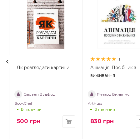
1
Як розглядати картини
Анімація. Посібник з
виживання
Сьюзен Вудфод
Ричард Вильямс
BookChef
ArtHuss
В наличии
В наличии
500
грн
830
грн