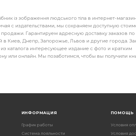
ібник із зображення людського тіла в интернет-магази
чая с издательствами, мы сохраняем доступную стоим
 продажи. Гарантируем адресную доставку заказов по
 в Киев, Днепр, Запорожье, Львов и другие города. За
ть из каталога интересующее издание с фото и кратким
ну или онлайн. Мы позаботимся, чтобы вы получили кни
ИНФОРМАЦИЯ
ПОМОЩЬ
График работы
Условия оп
Система лояльности
Условия до