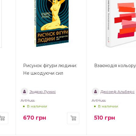
Рисунок фігури людини:
Взаємодія кольор
Не шкодуючи сил
Эндрю Лумис
Джозеф Альберс
ArtHuss
ArtHuss
В наличии
В наличии
670
грн
510
грн