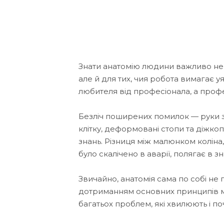
Знати анатомію людини важливо не ті
але й для тих, чия робота вимагає у
любителя від професіонала, а профе
Безліч поширених помилок — руки 
клітку, деформовані стопи та діжк
знань. Різниця між малюнком коліна, 
було скалічено в аварії, полягає в зн
Звичайно, анатомія сама по собі не 
дотриманням основних принципів 
багатьох проблем, які хвилюють і по