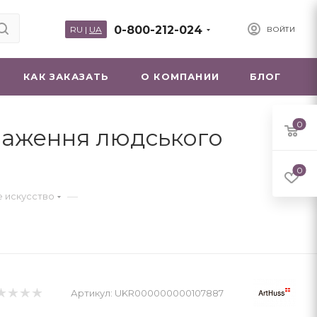
0-800-212-024
RU
|
UA
ВОЙТИ
КАК ЗАКАЗАТЬ
О КОМПАНИИ
БЛОГ
0
браження людського
0
—
е искусство
Артикул:
UKR000000000107887