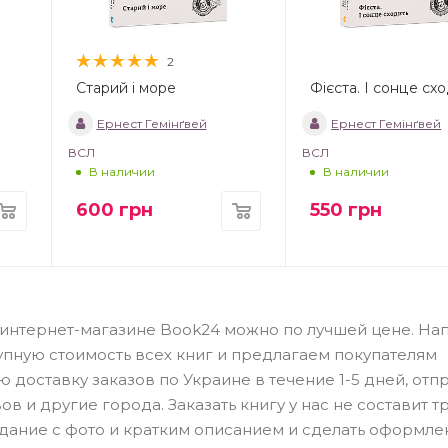
2
Старий і море
Фієста. І сонце сх
Ернест Гемінґвей
Ернест Гемінґвей
ВСЛ
ВСЛ
В наличии
В наличии
600
грн
550
грн
ня в интернет-магазине Book24 можно по лучшей цене. Н
упную стоимость всех книг и предлагаем покупателям
доставку заказов по Украине в течение 1-5 дней, отп
в и другие города. Заказать книгу у нас не составит тр
здание с фото и кратким описанием и сделать оформле