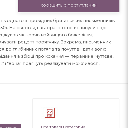
СООБЩИТЬ О ПОСТУПЛЕНИИ
ідань одного з провідних британських письменників
0). На світогляд автора істотно вплинули події
асуджував як прояв найвищого божевілля,
онувати рецепт порятунку. Зокрема, письменник
 до глибинних потягів та почуттів і дати волю
відання в збірці про кохання — первинне, чуттєве,
н” і “вона” прагнуть реалізувати можливості,
Все товары категории