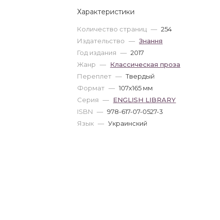
Характеристики
Количество страниц
—
254
Издательство
—
Знання
Год издания
—
2017
Жанр
—
Классическая проза
Переплет
—
Твердый
Формат
—
107x165 мм
Серия
—
ENGLISH LIBRARY
ISBN
—
978-617-07-0527-3
Язык
—
Украинский