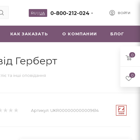
0-800-212-024
RU
|
UA
ВОЙТИ
КАК ЗАКАЗАТЬ
О КОМПАНИИ
БЛОГ
0
від Герберт
ліє та інші оповідання
0
Артикул:
UKR000000000009614