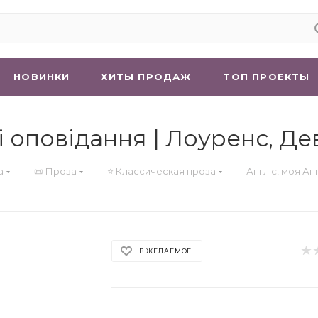
НОВИНКИ
ХИТЫ ПРОДАЖ
ТОП ПРОЕКТЫ
ші оповідання | Лоуренс, Де
—
—
—
а
📜 Проза
⭐ Классическая проза
Англіє, моя Анг
В ЖЕЛАЕМОЕ