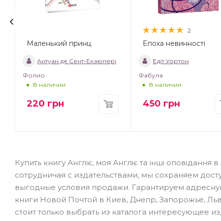
2
Маленький принц
Епоха невинності
т
Антуан де Сент-Екзюпері
Едіт Уортон
Фолио
Фабула
В наличии
В наличии
220
грн
450
грн
Купить книгу Англіє, моя Англіє та інші оповідан
сотрудничая с издательствами, мы сохраняем дост
выгодные условия продажи. Гарантируем адресную 
книги Новой Почтой в Киев, Днепр, Запорожье, Льво
стоит только выбрать из каталога интересующее и