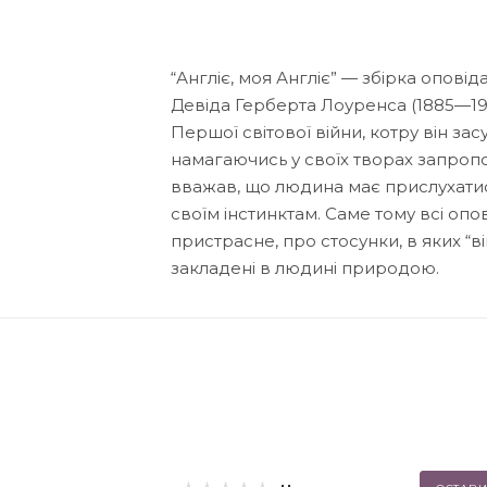
“Англіє, моя Англіє” — збірка опов
Девіда Герберта Лоуренса (1885—193
Першої світової війни, котру він з
намагаючись у своїх творах запроп
вважав, що людина має прислухатися
своїм інстинктам. Саме тому всі опо
пристрасне, про стосунки, в яких “ві
закладені в людині природою.