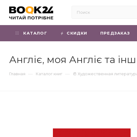
КАТАЛОГ
СКИДКИ
ПРЕДЗАКАЗ
Англіє, моя Англіє та ін
—
—
Главная
Каталог книг
📒 Художественная литератур