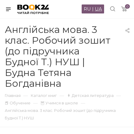
0
RU
|
UA
Англійська мова. 3
клас. Робочий зошит
(до підручника
Будної Т.) НУШ |
Будна Тетяна
Богданівна
—
—
—
Главная
Каталог книг
👨 Детская литература
—
—
📕 Обучение
🦉 Учимся в школе
Англійська мова. 3 клас. Робочий зошит (до підручника
Будної Т.) НУШ