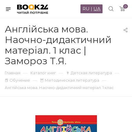
0
RU
|
UA
Англійська мова.
Наочно-дидактичний
матеріал. 1 клас |
Замороз Т.Я.
—
—
—
Главная
Каталог книг
👨 Детская литература
—
—
📕 Обучение
🦉 Методическая литература
Англійська мова. Наочно-дидактичний матеріал. 1 клас