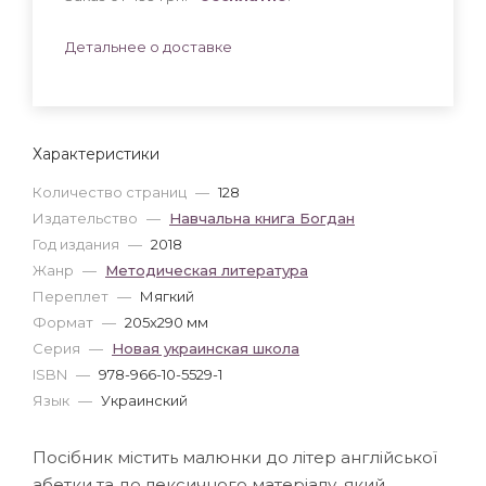
Детальнее о доставке
Характеристики
Количество страниц
—
128
Издательство
—
Навчальна книга Богдан
Год издания
—
2018
Жанр
—
Методическая литература
Переплет
—
Мягкий
Формат
—
205x290 мм
Серия
—
Новая украинская школа
ISBN
—
978-966-10-5529-1
Язык
—
Украинский
Посібник містить малюнки до літер англійської
абетки та до лексичного матеріалу, який