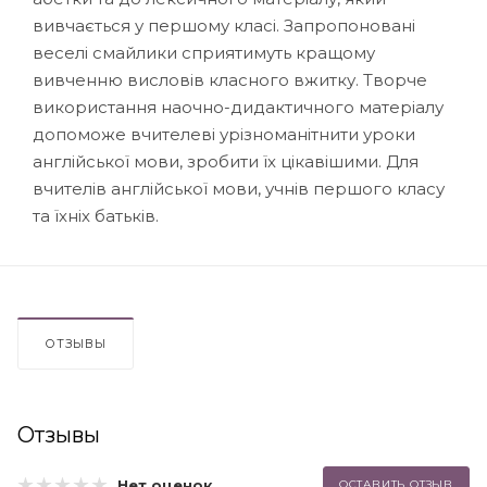
вивчається у першому класі. Запропоновані
веселі смайлики сприятимуть кращому
вивченню висловів класного вжитку. Творче
використання наочно-дидактичного матеріалу
допоможе вчителеві урізноманітнити уроки
англійської мови, зробити їх цікавішими. Для
вчителів англійської мови, учнів першого класу
та їхніх батьків.
ОТЗЫВЫ
Отзывы
Нет оценок
ОСТАВИТЬ ОТЗЫВ