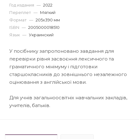
Год издания
—
2022
Переплет
—
Мягкий
Формат
—
205x390 мм
ISBN
—
2005000018510
Язык
—
Украинский
У посібнику запропоновано завдання для
перевірки рівня засвоєння лексичного та
граматичного мінімуму і підготовки
старшокласників до зовнішнього незалежного
оцінювання з англійської мови.
Для учнів загальноосвітніх навчальних закладів,
учителів, батьків.