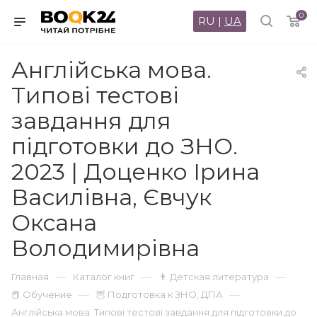
0
RU
|
UA
Англійська мова.
Типові тестові
завдання для
підготовки до ЗНО.
2023 | Доценко Ірина
Василівна, Євчук
Оксана
Володимирівна
—
—
—
Главная
Каталог книг
👨 Детская литература
—
—
📕 Обучение
🦉 Подготовка к ЗНО, ДПА
Англійська мова. Типові тестові завдання для підготовки до