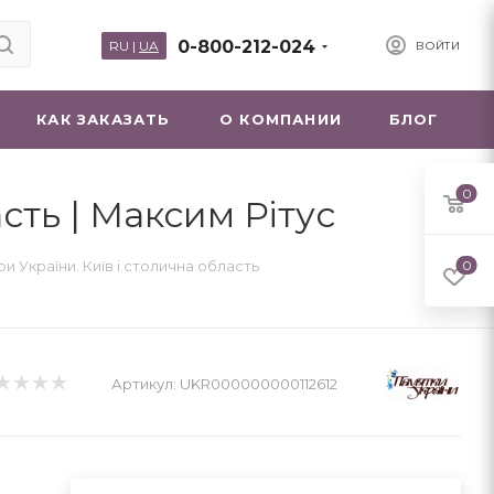
0-800-212-024
RU
|
UA
ВОЙТИ
КАК ЗАКАЗАТЬ
О КОМПАНИИ
БЛОГ
0
сть | Максим Рітус
и України. Київ і столична область
0
Артикул:
UKR000000000112612