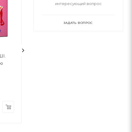
интересующий вопрос
ЗАДАТЬ ВОПРОС
2
І.
Що це взагалі таке? 150
Галерея котів
’ю
років сучасного
мистецтва в одній пілюлі
Вилл Гомперц
Сьюзан Гербе
ArtHuss
А-ба-ба-га-ла-ма-г
В наличии
В наличии
540
грн
680
грн