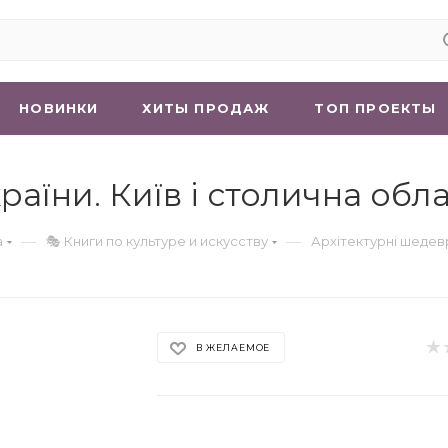
НОВИНКИ
ХИТЫ ПРОДАЖ
ТОП ПРОЕКТЫ
аїни. Київ і столична обла
—
—
а
🎭 Книги по культуре и искусству
Архітектурні шедевр
В ЖЕЛАЕМОЕ