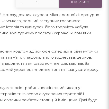
В КОРЗИНУ
й фотохудожник, лауреат Міжнародної літературно-
ильківського, перший заступник головного
: Історія та культура». Його творчість набула
ико-культурному проекту «Українські пам’ятки
асним коштом здійснює експедиції в різні куточки
стан пам’яток національного зодчества: церков,
 палацових та замкових комплексів, маєтків. За
домий українець «повинен знати і шанувати красу
документаліст робить неоціненний вклад у
нтеграцію тимчасово окупованих територій і
і світлини пам’яток столиці й Київщини. Далі буде.