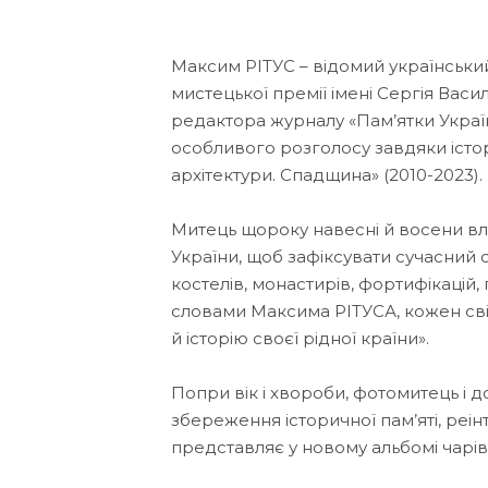
Максим РІТУС – відомий українськи
мистецької премії імені Сергія Вас
редактора журналу «Пам’ятки України
особливого розголосу завдяки істор
архітектури. Спадщина» (2010-2023).
Митець щороку навесні й восени вл
України, щоб зафіксувати сучасний 
костелів, монастирів, фортифікацій,
словами Максима РІТУСА, кожен сві
й історію своєї рідної країни».
Попри вік і хвороби, фотомитець і 
збереження історичної пам’яті, реі
представляє у новому альбомі чарівн