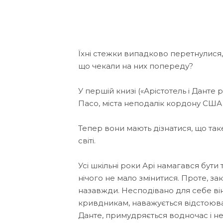
Їхні стежки випадково перетнулися, 
що чекали на них попереду?
У першій книзі («Арістотель і Данте 
Пасо, міста неподалік кордону США
Тепер вони мають дізнатися, що так
світі.
Усі шкільні роки Арі намагався бути
нічого не мало змінитися. Проте, за
назавжди. Несподівано для себе він
кривдникам, наважується відстоюват
Данте, примудряється водночас і не