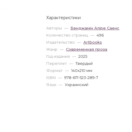
Характеристики
Авторы
—
Бенджамін Аліре Саенс
Количество страниц
—
496
Издательство
—
Artbooks
Жанр
—
Современная проза
Год издания
—
2025
Переплет
—
Твердый
Формат
—
140x210 мм
ISBN
—
978-617-523-289-7
Язык
—
Украинский