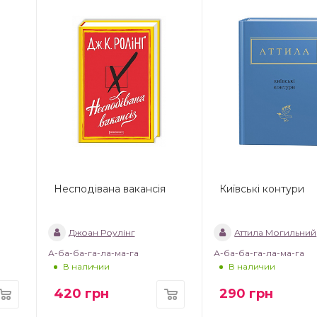
Несподівана вакансія
Київські контури
Джоан Роулінг
Аттила Могильний
А-ба-ба-га-ла-ма-га
А-ба-ба-га-ла-ма-га
В наличии
В наличии
420
грн
290
грн