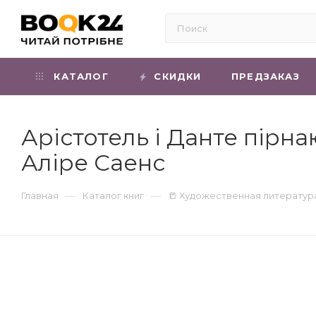
КАТАЛОГ
СКИДКИ
ПРЕДЗАКАЗ
Арістотель і Данте пірна
Аліре Саенс
—
—
Главная
Каталог книг
📒 Художественная литератур