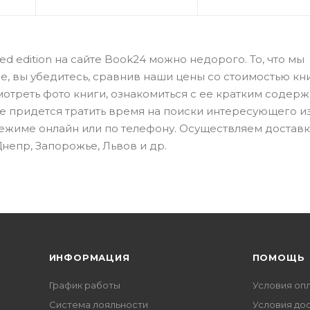
ited edition на сайте Book24 можно недорого. То, что мы
, вы убедитесь, сравнив наши цены со стоимостью кни
отреть фото книги, ознакомиться с ее кратким содер
не придется тратить время на поиски интересующего и
 режиме онлайн или по телефону. Осуществляем доставк
Днепр, Запорожье, Львов и др.
ИНФОРМАЦИЯ
ПОМОЩЬ
График работы
Условия оп
Система лояльности
Условия до