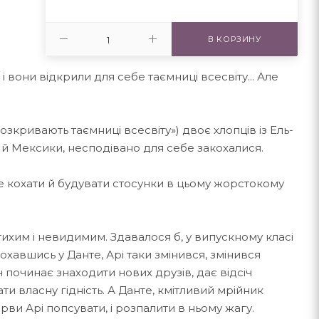
В КОРЗИНУ
і вони відкрили для себе таємниці всесвіту... Але
розкривають таємниці всесвіту») двоє хлопців із Ель-
 й Мексики, несподівано для себе закохалися.
е кохати й будувати стосунки в цьому жорстокому
 тихим і невидимим. Здавалося б, у випускному класі
кохавшись у Данте, Арі таки змінився, змінився
 починає знаходити нових друзів, дає відсіч
и власну гідність. А Данте, кмітливий мрійник
рви Арі попсувати, і розпалити в ньому жагу.