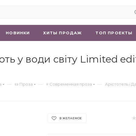
НОВИНКИ
ХИТЫ ПРОДАЖ
ТОП ПРОЕКТЫ
ють у води світу Limited ed
—
—
—
а
📜 Проза
⭐ Современная проза
Арістотель і Да
В ЖЕЛАЕМОЕ