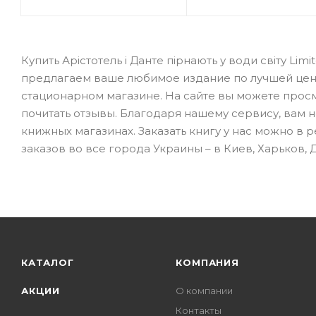
Купить Арістотель і Данте пірнають у води світу Lim
предлагаем ваше любимое издание по лучшей цене
стационарном магазине. На сайте вы можете просм
почитать отзывы. Благодаря нашему сервису, вам 
книжных магазинах. Заказать книгу у нас можно в
заказов во все города Украины – в Киев, Харьков, 
КАТАЛОГ
КОМПАНИЯ
АКЦИИ
О компании
Контакты