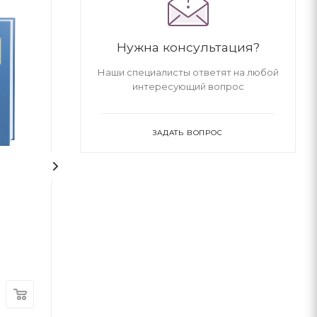
Нужна консультация?
Наши специалисты ответят на любой
интересующий вопрос
ЗАДАТЬ ВОПРОС
1
На срібнім березі
НЕБОРАК. ЛІТ
ГОЛОВА
Николай Степанович Винграновский
Виктор Небор
А-ба-ба-га-ла-ма-га
А-ба-ба-га-ла-ма-г
В наличии
В наличии
370
грн
300
грн