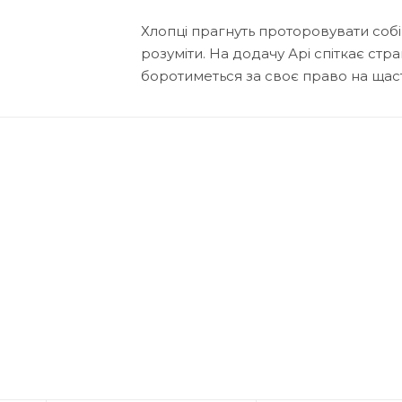
Хлопці прагнуть проторовувати собі 
розуміти. На додачу Арі спіткає стр
боротиметься за своє право на щас