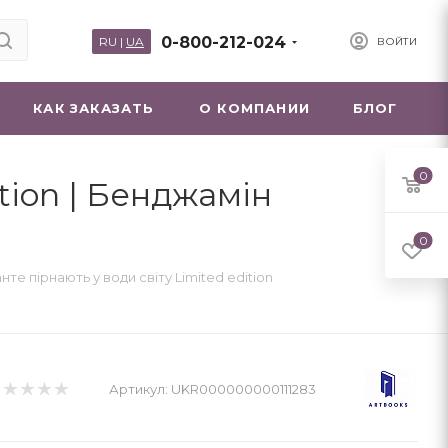
0-800-212-024
RU
|
UA
ВОЙТИ
КАК ЗАКАЗАТЬ
О КОМПАНИИ
БЛОГ
0
ition | Бенджамін
0
нте пірнають у води світу Limited edition
Артикул:
UKR000000000111283