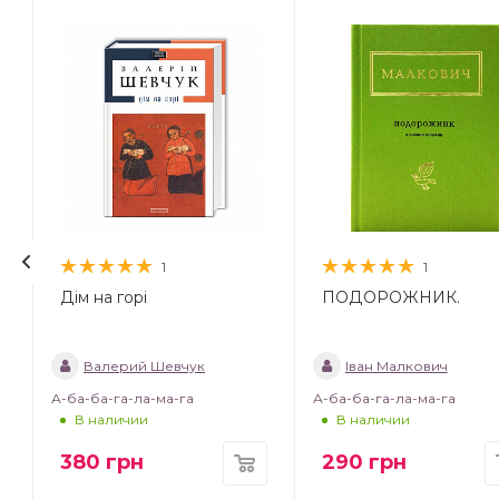
1
1
Дім на горі
ПОДОРОЖНИК.
Валерий Шевчук
Іван Малкович
А-ба-ба-га-ла-ма-га
А-ба-ба-га-ла-ма-га
В наличии
В наличии
380
грн
290
грн