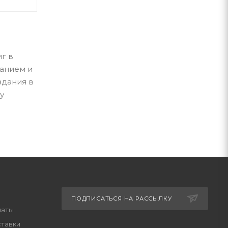
г в
жанием и
здания в
у
ПОДПИСАТЬСЯ НА РАССЫЛКУ
латы
ставки