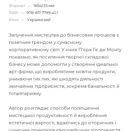
Формат
—
165x235 мм
ISBN
—
978-617-7799-41-1
Язык
—
Украинский
Залучення мистецтва до бізнесових процесів є
помітним трендом у сучасному
корпоративному світі. У книзі П’єра Гіє де Монту
показано, як посилення творчої складової
бізнесу може допомогти у створенні ідеальної
арт-фірми, що вироблятиме новітні продукти,
уникаючи тих лих, які шкодять діяльності
звичайних підприємств, зокрема банальності й
тоталітаризму.
Автор розглядає способи поліпшення
мистецької продуктивності й вироблення
естетичної вартості, вдаючись до історичних і
сучасних прикладів європейських підприємств,