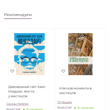
Рекомендуем
Дивовижний світ Хаяо
Ключові моменти в
Міядзакі. Життя
мистецтві
у мистецтві
Лі Чешир
Сюзан Нейпір
BookChef
В наличии
BookChef
В наличии