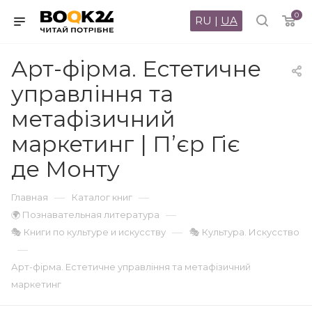
0
RU
|
UA
Арт-фірма. Естетичне
управління та
метафізичний
маркетинг | П’єр Гіє
де Монту
—
—
Главная
Каталог книг
—
🌍 Познавательная литература
—
🎭 Книги по культуре и искусству
🎭 Культура. Искусство
—
Арт-фірма. Естетичне управління та метафізичний
маркетинг