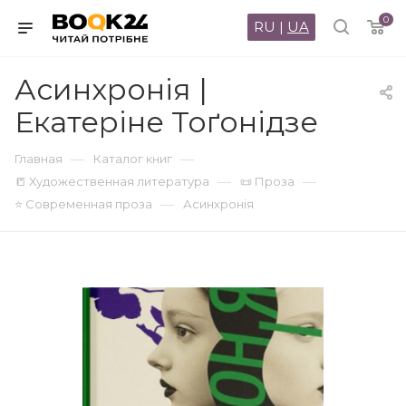
0
RU
|
UA
Асинхронія |
Екатеріне Тоґонідзе
—
—
Главная
Каталог книг
—
—
📒 Художественная литература
📜 Проза
—
⭐ Современная проза
Асинхронія