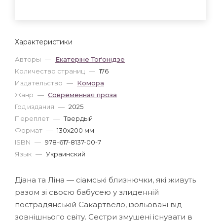
Характеристики
Авторы
—
Екатеріне Тоґонідзе
Количество страниц
—
176
Издательство
—
Комора
Жанр
—
Современная проза
Год издания
—
2025
Переплет
—
Твердый
Формат
—
130x200 мм
ISBN
—
978-617-8137-00-7
Язык
—
Украинский
Діана та Ліна — сіамські близнючки, які живуть
разом зі своєю бабусею у злиденній
пострадянській Сакартвело, ізольовані від
зовнішнього світу. Сестри змушені існувати в