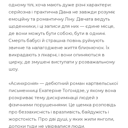
одному тілі, хоча мають дуже різні характери:
серйозна і практична Діана не завжди розуміє
емоційну та романтичну Ліну. Дівчата ведуть
щоденники, і ці записи для них — єдине місце,
де вони можуть бути собою, бути в однині.
Смерть бабусі й страшна повінь руйнують
звичне та налагоджене життя близнючок. Їх
викрадають з лікарні, і вони опиняються в
цирку, де змушені виступати у розважальному
шоу.
«Асинхронія» — дебютний роман картвельської
письменниці Екатеріне Тоґонідзе, у якому вона
розкриває тему дискримінації людей з
фізичними порушеннями. Це щемка розповідь
про беззахисність і вразливість, байдужість і
жорстокість. Про дві душі, у яких жили янголи,
допоки туди не увірвалися люди.