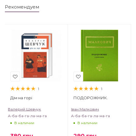
Рекомендуем
1
1
Дім на горі
ПОДОРОЖНИК.
Валерий Шевчук
Іван Малкович
А-ба-ба-га-ла-ма-га
А-ба-ба-га-ла-ма-га
В наличии
В наличии