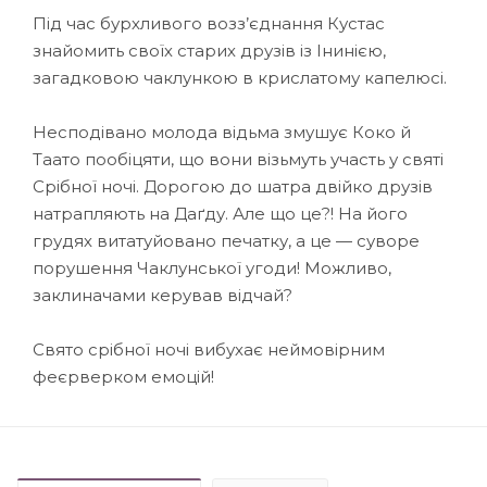
Під час бурхливого возз’єднання Кустас
знайомить своїх старих друзів із Інинією,
загадковою чаклункою в крислатому капелюсі.
Несподівано молода відьма змушує Коко й
Таато пообіцяти, що вони візьмуть участь у святі
Срібної ночі. Дорогою до шатра двійко друзів
натрапляють на Даґду. Але що це?! На його
грудях витатуйовано печатку, а це — суворе
порушення Чаклунської угоди! Можливо,
заклиначами керував відчай?
Свято срібної ночі вибухає неймовірним
феєрверком емоцій!