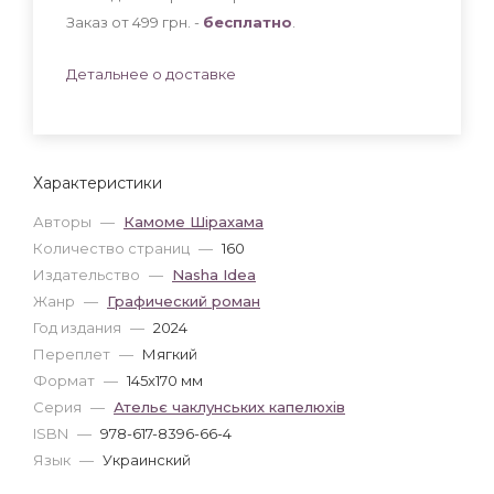
Заказ от 499 грн. -
бесплатно
.
Детальнее о доставке
Характеристики
Авторы
—
Камоме Шірахама
Количество страниц
—
160
Издательство
—
Nasha Idea
Жанр
—
Графический роман
Год издания
—
2024
Переплет
—
Мягкий
Формат
—
145x170 мм
Серия
—
Ательє чаклунських капелюхів
ISBN
—
978-617-8396-66-4
Язык
—
Украинский