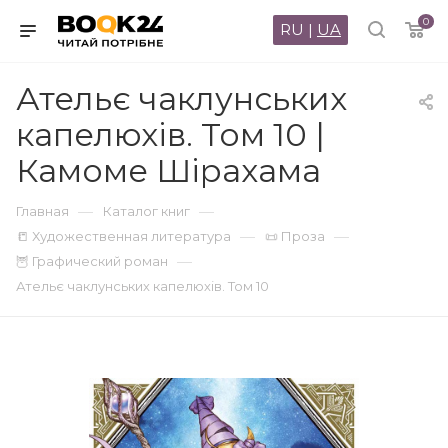
0
RU
|
UA
Ательє чаклунських
капелюхів. Том 10 |
Камоме Шірахама
—
—
Главная
Каталог книг
—
—
📒 Художественная литература
📜 Проза
—
🦉 Графический роман
Ательє чаклунських капелюхів. Том 10