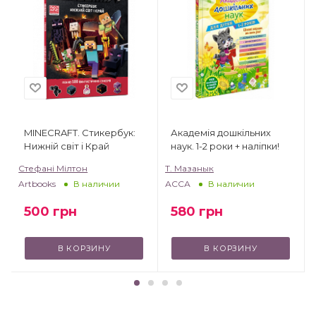
MINECRAFT. Стикербук:
Академія дошкільних
Нижній світ і Край
наук. 1-2 роки + наліпки!
Стефані Мілтон
Т. Мазанык
Artbooks
АССА
В наличии
В наличии
500
грн
580
грн
В КОРЗИНУ
В КОРЗИНУ