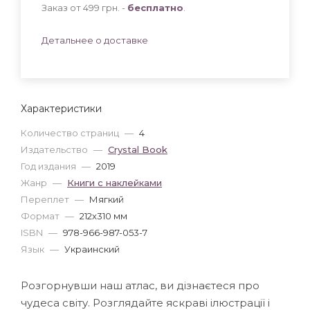
Заказ от 499 грн. -
бесплатно
.
Детальнее о доставке
Характеристики
Количество страниц
—
4
Издательство
—
Crystal Book
Год издания
—
2019
Жанр
—
Книги с наклейками
Переплет
—
Мягкий
Формат
—
212x310 мм
ISBN
—
978-966-987-053-7
Язык
—
Украинский
Розгорнувши наш атлас, ви дізнаєтеся про
чудеса світу. Розглядайте яскраві ілюстрації і