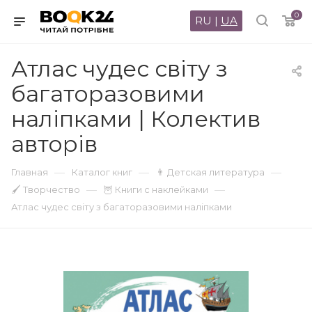
0
RU
|
UA
Атлас чудес світу з
багаторазовими
наліпками | Колектив
авторів
—
—
—
Главная
Каталог книг
👨 Детская литература
—
—
🖌 Творчество
🦉 Книги с наклейками
Атлас чудес світу з багаторазовими наліпками