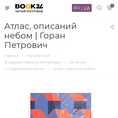
0
RU
|
UA
Атлас, описаний
небом | Горан
Петрович
—
—
Главная
Каталог книг
—
—
📒 Художественная литература
📜 Проза
—
⭐ Современная проза
Атлас, описаний небом