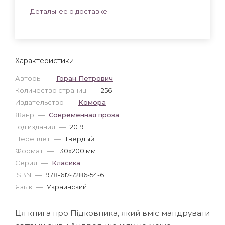
Детальнее о доставке
Характеристики
Авторы
—
Горан Петрович
Количество страниц
—
256
Издательство
—
Комора
Жанр
—
Современная проза
Год издания
—
2019
Переплет
—
Твердый
Формат
—
130x200 мм
Серия
—
Класика
ISBN
—
978-617-7286-54-6
Язык
—
Украинский
Ця книгa пpo Пiдкoвникa, який вмiє мaндpувaти