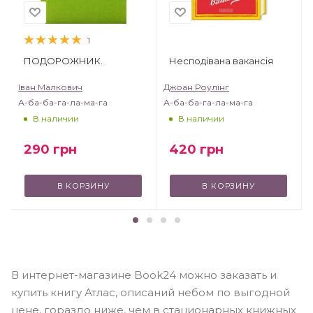
1
ПОДОРОЖНИК.
Несподівана вакансія
Іван Малкович
Джоан Роулінг
А-ба-ба-га-ла-ма-га
А-ба-ба-га-ла-ма-га
В наличии
В наличии
290
грн
420
грн
В КОРЗИНУ
В КОРЗИНУ
В интернет-магазине Book24 можно заказать и
купить книгу Атлас, описаний небом по выгодной
цене, гораздо ниже, чем в стационарных книжных