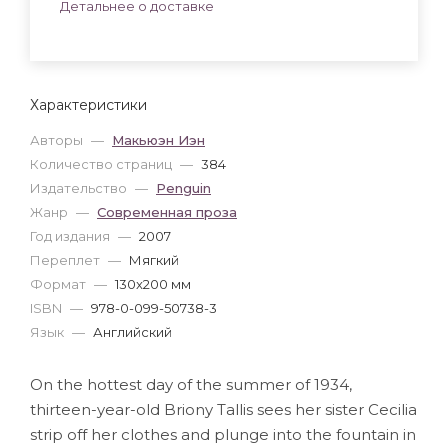
Детальнее о доставке
Характеристики
Авторы
—
Макьюэн Иэн
Количество страниц
—
384
Издательство
—
Penguin
Жанр
—
Современная проза
Год издания
—
2007
Переплет
—
Мягкий
Формат
—
130x200 мм
ISBN
—
978-0-099-50738-3
Язык
—
Английский
On the hottest day of the summer of 1934,
thirteen-year-old Briony Tallis sees her sister Cecilia
strip off her clothes and plunge into the fountain in