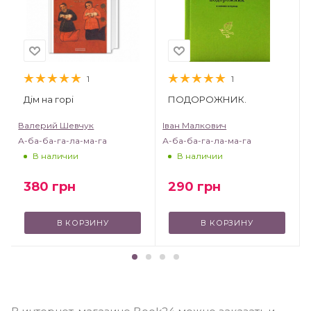
1
1
Дім на горі
ПОДОРОЖНИК.
Валерий Шевчук
Іван Малкович
А-ба-ба-га-ла-ма-га
А-ба-ба-га-ла-ма-га
В наличии
В наличии
380
грн
290
грн
В КОРЗИНУ
В КОРЗИНУ