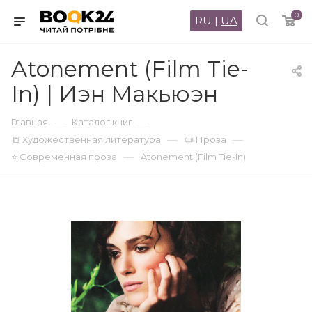
0
RU
|
UA
Atonement (Film Tie-
In) | Иэн Макьюэн
—
—
Главная
Каталог книг
—
—
📒 Художественная литература
📜 Проза
—
⭐ Современная проза
Atonement (Film Tie-In)