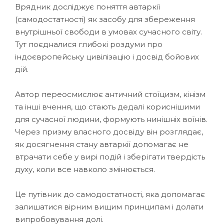
Врядник досліджує поняття автаркії
(самодостатності) як засобу для збереження
внутрішньої свободи в умовах сучасного світу.
Тут поєдналися глибокі роздуми про
індоєвропейську цивілізацію і досвід бойових
дій.
Автор переосмислює античний стоїцизм, кінізм
та інші вчення, що стають дедалі кориснішими
для сучасної людини, формують нинішніх воїнів.
Через призму власного досвіду він розглядає,
як досягнення стану автаркії допомагає не
втрачати себе у вирі подій і зберігати твердість
духу, коли все навколо змінюється.
Це путівник до самодостатності, яка допомагає
залишатися вірним вищим принципам і долати
випробовування долі.