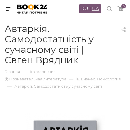
0
RU
|
UA
Автаркія.
Самодостатність у
сучасному світі |
Євген Врядник
—
—
Главная
Каталог книг
—
🌍 Познавательная литература
📊 Бизнес. Психология
—
Автаркія. Самодостатність у сучасному світі