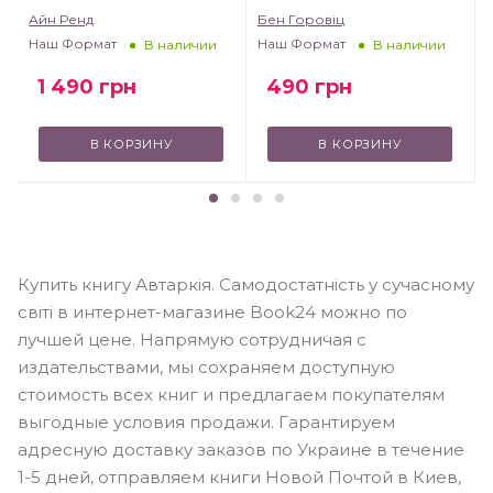
умовах невизначеності
Айн Ренд
Бен Горовіц
Наш Формат
Наш Формат
В наличии
В наличии
1 490
грн
490
грн
В КОРЗИНУ
В КОРЗИНУ
Купить книгу Автаркія. Самодостатність у сучасному
світі в интернет-магазине Book24 можно по
лучшей цене. Напрямую сотрудничая с
издательствами, мы сохраняем доступную
стоимость всех книг и предлагаем покупателям
выгодные условия продажи. Гарантируем
адресную доставку заказов по Украине в течение
1-5 дней, отправляем книги Новой Почтой в Киев,