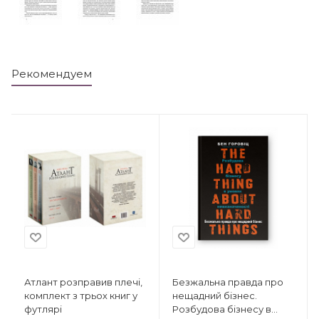
Рекомендуем
Атлант розправив плечі,
Безжальна правда про
комплект з трьох книг у
нещадний бізнес.
футлярі
Розбудова бізнесу в