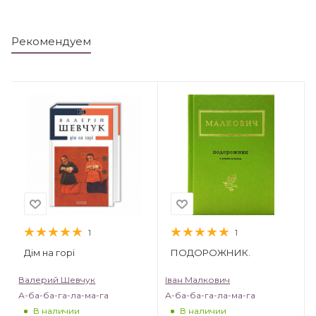
Рекомендуем
1
1
Дім на горі
ПОДОРОЖНИК.
Валерий Шевчук
Іван Малкович
А-ба-ба-га-ла-ма-га
А-ба-ба-га-ла-ма-га
В наличии
В наличии