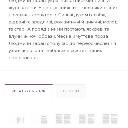
Людмили Таран, української письменниці та
журналістки. У центрі книжки — чоловіки різних
поколінь і характерів. Сильні духом і слабкі,
віддані та зрадливі, романтичні й цинічні, молоді
та старі. А поряд з ними постають яскраві та
влучні жіночі образи. Чесна й чуттєва проза
Людмили Таран спонукає до переосмислення
узвичаєного та глибоких екзистенційних
переживань.
ЧИТАТЬ ОТРЫВОК
ОТЗЫВЫ