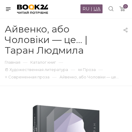
0
RU
|
UA
Айвенко, або
Чоловіки — це... |
Таран Людмила
—
—
Главная
Каталог книг
—
—
📒 Художественная литература
📜 Проза
—
⭐ Современная проза
Айвенко, або Чоловіки — це...