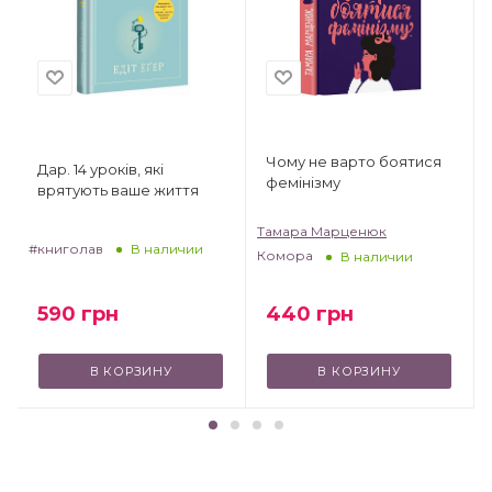
Чому не варто боятися
Дар. 14 уроків, які
фемінізму
врятують ваше життя
Тамара Марценюк
#книголав
В наличии
Комора
В наличии
440
грн
590
грн
В КОРЗИНУ
В КОРЗИНУ