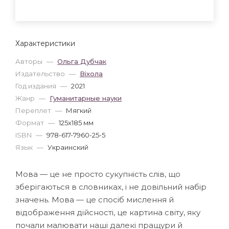
Характеристики
Авторы
—
Ольга Дубчак
Издательство
—
Віхола
Год издания
—
2021
Жанр
—
Гуманитарные науки
Переплет
—
Мягкий
Формат
—
125x185 мм
ISBN
—
978-617-7960-25-5
Язык
—
Украинский
Мова — це не просто сукупність слів, що
зберігаються в словниках, і не довільний набір
значень. Мова — це спосіб мислення й
відображення дійсності, це картина світу, яку
почали малювати наші далекі пращури й