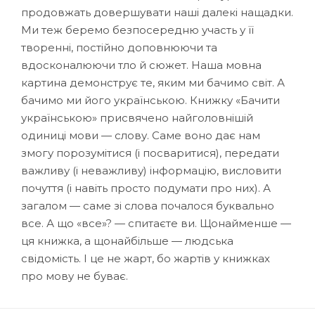
продовжать довершувати наші далекі нащадки.
Ми теж беремо безпосередню участь у її
творенні, постійно доповнюючи та
вдосконалюючи тло й сюжет. Наша мовна
картина демонструє те, яким ми бачимо світ. А
бачимо ми його українською. Книжку «Бачити
українською» присвячено найголовнішій
одиниці мови — слову. Саме воно дає нам
змогу порозумітися (і посваритися), передати
важливу (і неважливу) інформацію, висловити
почуття (і навіть просто подумати про них). А
загалом — саме зі слова почалося буквально
все. А що «все»? — спитаєте ви. Щонайменше —
ця книжка, а щонайбільше — людська
свідомість. І це не жарт, бо жартів у книжках
про мову не буває.