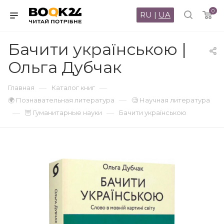
0
RU
|
UA
Бачити українською |
Ольга Дубчак
—
—
Главная
Каталог книг
—
🌍 Познавательная литература
🧐 Научная литература
—
—
🦉 Гуманитарные науки
Бачити українською