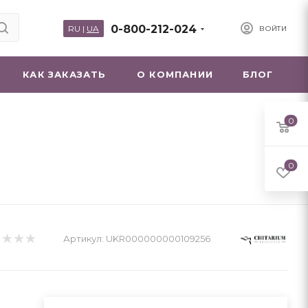
0-800-212-024
RU
|
UA
ВОЙТИ
КАК ЗАКАЗАТЬ
О КОМПАНИИ
БЛОГ
0
0
Артикул:
UKR000000000109256