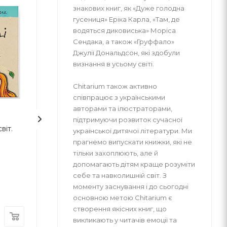
знакових книг, як «Дуже голодна
гусениця» Еріка Карла, «Там, де
водяться диковиська» Моріса
Сендака, а також «Груффало»
Джулії Дональдсон, які здобули
визнання в усьому світі.
Chitarium також активно
співпрацює з українськими
авторами та ілюстраторами,
2
1
підтримуючи розвиток сучасної
віт.
7 звичок
Кіра й таємниц
української дитячої літератури. Ми
високоефективних
прагнемо випускати книжки, які не
тільки захоплюють, але й
підлітків
допомагають дітям краще розуміти
Шон Кови
Бодо Шефер
себе та навколишній світ. З
моменту заснування і до сьогодні
ВСЛ
ВСЛ
В наличии
В наличии
основною метою Chitarium є
створення якісних книг, що
300
грн
280
грн
викликають у читачів емоції та