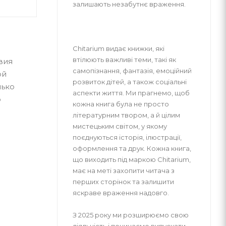
залишають незабутнє враження.
Chitarium видає книжки, які
втілюють важливі теми, такі як
вия
самопізнання, фантазія, емоційний
ой
розвиток дітей, а також соціальні
лько
аспекти життя. Ми прагнемо, щоб
о
кожна книга була не просто
літературним твором, а й цілим
мистецьким світом, у якому
поєднуються історія, ілюстрації,
оформлення та друк. Кожна книга,
що виходить під маркою Chitarium,
має на меті захопити читача з
перших сторінок та залишити
яскраве враження надовго.
З 2025 року ми розширюємо свою
діяльність і починаємо випускати