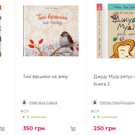
Тихі віршики на зиму
Джуді Муді рятує с
Книга 3
Мар’яна Савка
Меґан МакДоналд
ВСЛ
ВСЛ
В наличии
В наличии
350
грн
250
грн