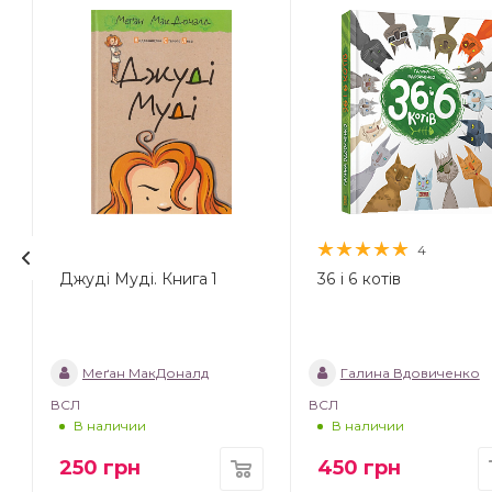
4
Джуді Муді. Книга 1
36 і 6 котів
Меґан МакДоналд
Галина Вдовиченко
ВСЛ
ВСЛ
В наличии
В наличии
250
грн
450
грн