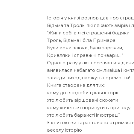
Історія у книзі розповідає про стра
Відьма та Троль, які лякають звірів і
“Жили собі в лісі страшенні бадяки:
Троль, Відьма і біла Примара,
Були вони злюки, були зарізяки,
Кривляки і справжні почвари…”
Одного разу у лісі поселяється дівчи
виявилася набагато сміливіша і кмі
завжди лиходії можуть перемогти!
Книга створена для тих:
кому до вподоби цікаві історії
хто любить віршовані сюжети
кому хочеться поринути в пригоду
хто любить барвисті ілюстрації
З книгою ви гарантовано отримаєте
веселу історію