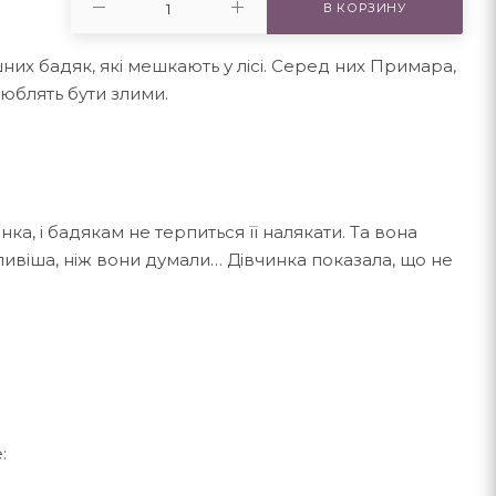
В КОРЗИНУ
шних бадяк, які мешкають у лісі. Серед них Примара,
 люблять бути злими.
нка, і бадякам не терпиться її налякати. Та вона
тливіша, ніж вони думали… Дівчинка показала, що не
: