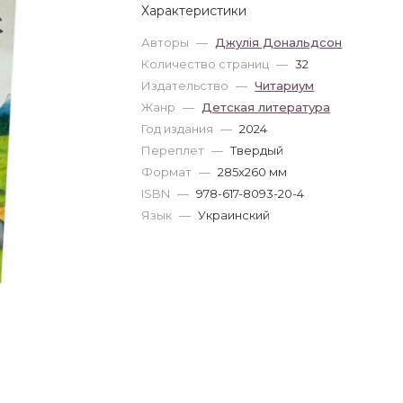
Характеристики
Авторы
—
Джулія Дональдсон
Количество страниц
—
32
Издательство
—
Читариум
Жанр
—
Детская литература
Год издания
—
2024
Переплет
—
Твердый
Формат
—
285x260 мм
ISBN
—
978-617-8093-20-4
Язык
—
Украинский