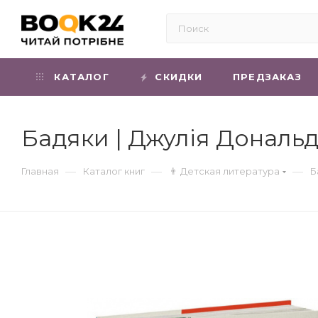
КАТАЛОГ
СКИДКИ
ПРЕДЗАКАЗ
Бадяки | Джулія Дональ
—
—
—
Главная
Каталог книг
👨 Детская литература
Б