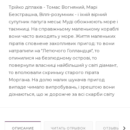
Трійко дітлахів - Томас Вогняний, Марі
Безстрашна, Віллі-розумник - і їхній вірний
супутник папуга месьє Муді обожнюють море і
таємниці. На справжньому маленькому кораблі
вони часто виходять у море. Життя маленьких
піратів сповнене захопливих пригод: то вони
натрапили на "Летючого Голландця", то
опинилися на безлюдному острові, то
повернули власниці найбільший у світі діамант,
то вполювали скриньку старого пірата
Моргана. На долю малих шукачів пригод
випаде чимало випробувань, і зрештою вони
дізнаються, що ж дорожче за всі скарби світу
ОПИСАНИЕ
ЧИТАТЬ ОТРЫВОК
ОТЗЫВЫ