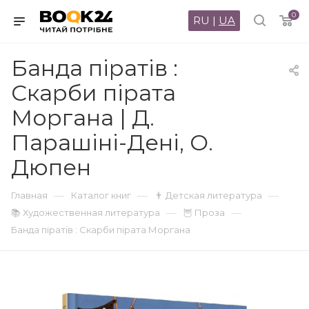
0
RU
|
UA
Банда піратів :
Скарби пірата
Моргана | Д.
Парашіні-Дені, О.
Дюпен
—
—
—
Главная
Каталог книг
👨 Детская литература
—
—
📚 Художественная литература
🦉 Проза
Банда піратів : Скарби пірата Моргана