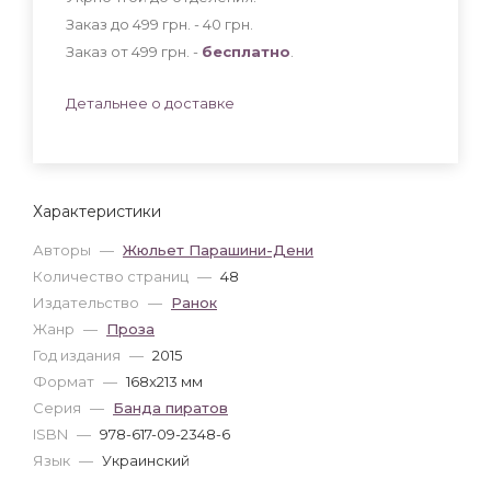
Заказ до 499 грн. - 40
грн
.
Заказ от 499 грн. -
бесплатно
.
Детальнее о доставке
Характеристики
Авторы
—
Жюльет Парашини-Дени
Количество страниц
—
48
Издательство
—
Ранок
Жанр
—
Проза
Год издания
—
2015
Формат
—
168x213 мм
Серия
—
Банда пиратов
ISBN
—
978-617-09-2348-6
Язык
—
Украинский