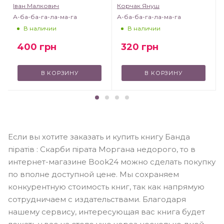
Іван Малкович
Корчак Януш
А-ба-ба-га-ла-ма-га
А-ба-ба-га-ла-ма-га
В наличии
В наличии
400
грн
320
грн
В КОРЗИНУ
В КОРЗИНУ
Если вы хотите заказать и купить книгу Банда
піратів : Скарби пірата Моргана недорого, то в
интернет-магазине Book24 можно сделать покупку
по вполне доступной цене. Мы сохраняем
конкурентную стоимость книг, так как напрямую
сотрудничаем с издательствами. Благодаря
нашему сервису, интересующая вас книга будет