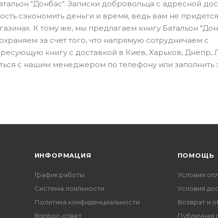
атальон "Донбас". Записки добровольца с адресной до
сть сэкономить деньги и время, ведь вам не придется
зинах. К тому же, мы предлагаем книгу Батальон "Дон
храняем за счет того, что напрямую сотрудничаем с
ересующую книгу с доставкой в Киев, Харьков, Днепр, 
аться с нашим менеджером по телефону или заполнить 
ИНФОРМАЦИЯ
ПОМОЩЬ
График работы
Условия оп
Система лояльности
Условия до
Политика конфиденциальности
Возврат и 
Вопрос-ответ
Публичная 