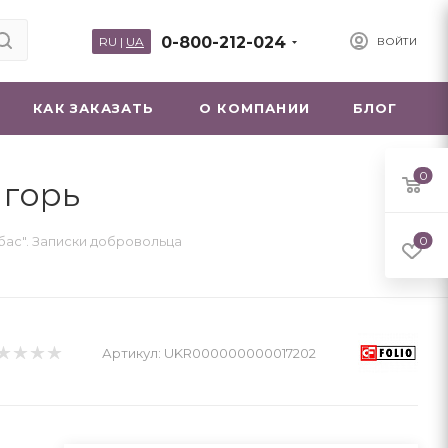
0-800-212-024
RU
|
UA
ВОЙТИ
КАК ЗАКАЗАТЬ
О КОМПАНИИ
БЛОГ
0
Игорь
бас". Записки добровольца
0
Артикул:
UKR000000000017202