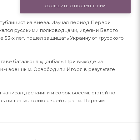
СООБЩИТЬ О ПОСТУПЛЕНИИ
публицист из Киева. Изучал период Первой
кался русскими полководцами, идеями Белого
те 53-х лет, пошел защищать Украину от «русского
таве батальона «Донбас». При выходе из
ким военным. Освободили Игоря в результате
написал две книги и сорок восемь статей по
рь пишет историю своей страны. Первым