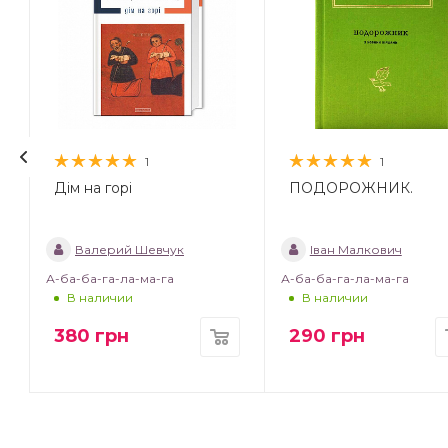
1
1
Дім на горі
ПОДОРОЖНИК.
Валерий Шевчук
Іван Малкович
А-ба-ба-га-ла-ма-га
А-ба-ба-га-ла-ма-га
В наличии
В наличии
380
грн
290
грн