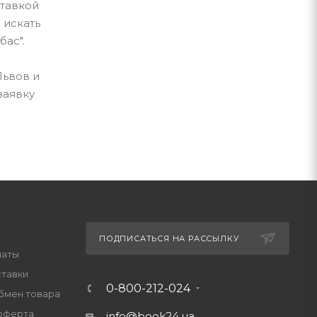
ставкой
 искать
бас".
Львов и
заявку
ПОДПИСАТЬСЯ НА РАССЫЛКУ
латы
ставки
0-800-212-024
обмен товара
оферта
info@book24.ua