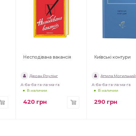
Несподівана вакансія
Київські контури
Джоан Роулінг
Аттила Могильний
А-ба-ба-га-ла-ма-га
А-ба-ба-га-ла-ма-га
В наличии
В наличии
420
грн
290
грн