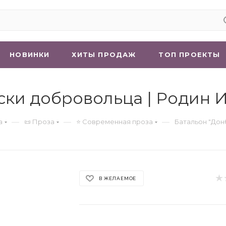
НОВИНКИ
ХИТЫ ПРОДАЖ
ТОП ПРОЕКТЫ
иски добровольца | Родин 
—
—
—
а
📜 Проза
⭐ Современная проза
Батальон "Дон
В ЖЕЛАЕМОЕ