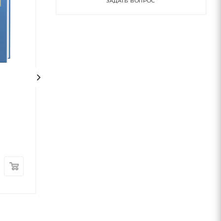
ЗАДАТЬ ВОПРОС
1
На срібнім березі
НЕБОРАК. ЛІТ
ГОЛОВА
Николай Степанович Винграновский
Виктор Небор
А-ба-ба-га-ла-ма-га
А-ба-ба-га-ла-ма-г
В наличии
В наличии
370
грн
300
грн