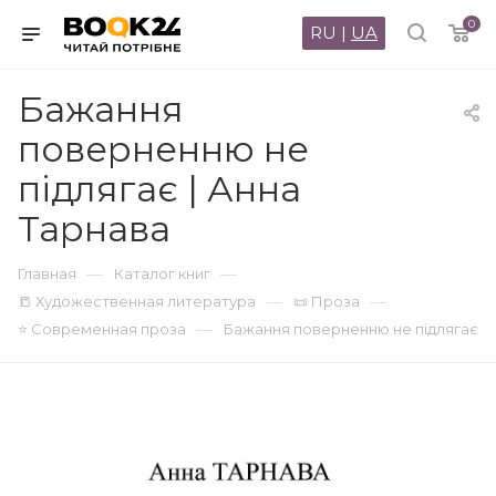
0
RU
|
UA
Бажання
поверненню не
підлягає | Анна
Тарнава
—
—
Главная
Каталог книг
—
—
📒 Художественная литература
📜 Проза
—
⭐ Современная проза
Бажання поверненню не підлягає