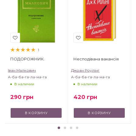
1
ПОДОРОЖНИК.
Несподівана вакансія
Іван Малкович
Джоан Роулінг
А-ба-ба-га-ла-ма-га
А-ба-ба-га-ла-ма-га
В наличии
В наличии
290
грн
420
грн
В КОРЗИНУ
В КОРЗИНУ