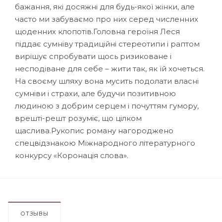
бажання, які досяжні для будь-якої жінки, але
часто ми забуваємо про них серед численних
щоденних клопотів.Головна героїня Леся
піддає сумніву традиційні стереотипи і раптом
вирішує спробувати щось ризиковане і
несподіване для себе – жити так, як їй хочеться.
На своєму шляху вона мусить подолати власні
сумніви і страхи, але будучи позитивною
людиною з добрим серцем і почуттям гумору,
врешті-решт розуміє, що цілком
щаслива.Рукопис роману нагороджено
спецвідзнакою Міжнародного літературного
конкурсу «Коронація слова».
ОТЗЫВЫ