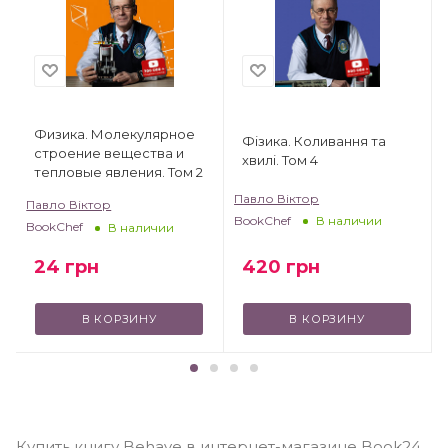
Физика. Молекулярное
Фізика. Коливання та
строение вещества и
хвилі. Том 4
тепловые явления. Том 2
Павло Віктор
Павло Віктор
BookChef
В наличии
BookChef
В наличии
24
грн
420
грн
В КОРЗИНУ
В КОРЗИНУ
Купить книгу Behave в интернет-магазине Book24