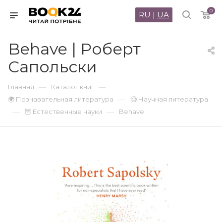
0
RU
|
UA
Behave | Роберт
Сапольски
—
—
Главная
Каталог книг
—
🌍 Познавательная литература
🧐 Научная литература
—
—
🦉 Естественные науки
Behave