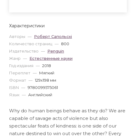
Характеристики
Авторы
—
Роберт Сапольскі
Количество страниц
—
800
Издательство
—
Penguin
Жанр
—
Естественные науки
Год издания
—
2018
Переплет
—
Мягкий
Формат
—
129x198 мм
ISBN
—
9780099575061
Язык
—
Английский
Why do human beings behave as they do? We are
capable of savage acts of violence but also
spectacular feats of kindness: is one side of our
nature destined to win out over the other? Every