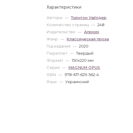
Характеристики
Авторы
—
Торнтон Уайлдер
Количество страниц
—
248
Издательство
—
Апріорі
Жанр
—
Классическая проза
Год издания
—
2020
Переплет
—
Твердый
Формат
—
150x220 мм
Серия
—
MAGNUM OPUS
ISBN
—
978-617-629-562-4
Язык
—
Украинский