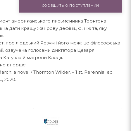
СООБЩИТЬ О ПОСТУПЛЕНИИ
римент американського письменника Торнтона
на дати кращу жанрову дефініцію, ніж та, яку
».
ет, про людський Розум і його межі; це філософська
ії, озвучена голосами диктатора Цезаря,
 Катулла й матрони Клодії.
ено вперше.
h: a novel / Thornton Wilder. – 1 st. Perennial ed.
., 2020.