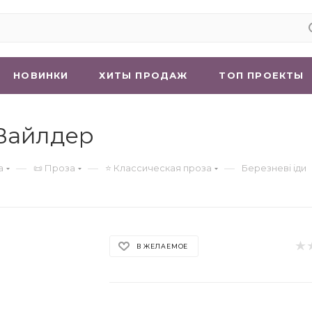
НОВИНКИ
ХИТЫ ПРОДАЖ
ТОП ПРОЕКТЫ
 Вайлдер
—
—
—
а
📜 Проза
⭐ Классическая проза
Березневі іди
В ЖЕЛАЕМОЕ