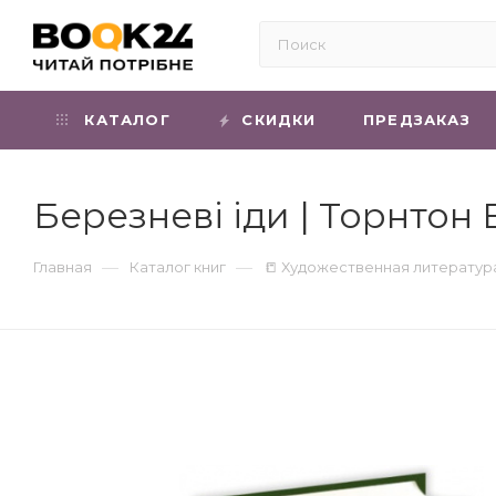
КАТАЛОГ
СКИДКИ
ПРЕДЗАКАЗ
Березневі іди | Торнтон
—
—
Главная
Каталог книг
📒 Художественная литератур