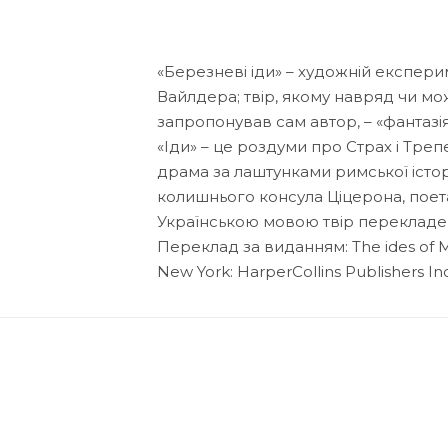
«Березневі іди» – художній експе
Вайлдера; твір, якому навряд чи мож
запропонував сам автор, – «фантазія
«Іди» – це роздуми про Страх і Треп
драма за лаштунками римської істор
колишнього консула Ціцерона, поета
Українською мовою твір переклад
Переклад за виданням: The ides of Marc
New York: HarperCollins Publishers Inc