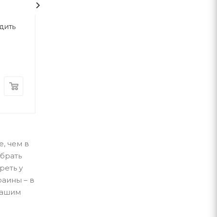
одить
Портрет Доріана Ґрея
Любий друг
Оскар Вайлд
Мопассан Ги д
Фолио
Фолио
В наличии
В наличии
390
грн
480
грн
, чем в
брать
реть у
раины – в
нашим