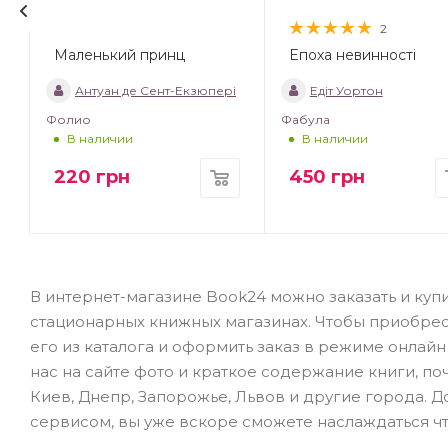
2
Маленький принц
Епоха невинності
т
Антуан де Сент-Екзюпері
Едіт Уортон
Фолио
Фабула
В наличии
В наличии
220
грн
450
грн
В интернет-магазине Book24 можно заказать и купи
стационарных книжных магазинах. Чтобы приобре
его из каталога и оформить заказ в режиме онлай
нас на сайте фото и краткое содержание книги, по
Киев, Днепр, Запорожье, Львов и другие города. 
сервисом, вы уже вскоре сможете наслаждаться ч