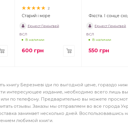
2
Старий і море
Фієста. І сонце сх
Ернест Гемінґвей
Ернест Гемінґвей
ВСЛ
ВСЛ
В наличии
В наличии
600
грн
550
грн
ть книгу Березневі іди по выгодной цене, гораздо ниже
сти интересующее издание, необходимо всего лишь вы
н или по телефону. Предварительно вы можете просмот
читать отзывы. Заказы мы отправляем во все города Ук
Доставка занимает несколько дней. Воспользовавшись 
тением любимой книги.