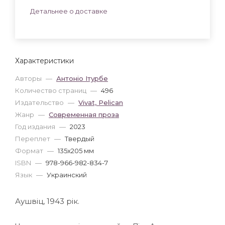
Детальнее о доставке
Характеристики
Авторы
—
Антоніо Ітурбе
Количество страниц
—
496
Издательство
—
Vivat, Pelican
Жанр
—
Современная проза
Год издания
—
2023
Переплет
—
Твердый
Формат
—
135x205 мм
ISBN
—
978-966-982-834-7
Язык
—
Украинский
Аушвіц, 1943 рік.