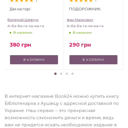
1
1
Дім на горі
ПОДОРОЖНИК.
Валерий Шевчук
Іван Малкович
А-ба-ба-га-ла-ма-га
А-ба-ба-га-ла-ма-га
В наличии
В наличии
380
грн
290
грн
В КОРЗИНУ
В КОРЗИНУ
В интернет-магазине Book24 можно купить книгу
Бібліотекарка з Аушвіцу с адресной доставкой по
Украине. Наш сервис – это прекрасная
возможность сэкономить деньги и время, ведь
вам не придется искать необходимое издание в