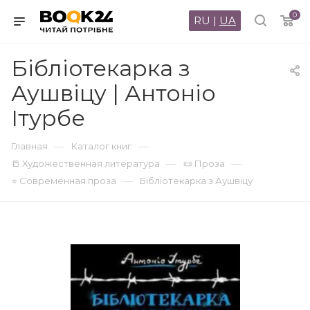
0
RU
|
UA
Бібліотекарка з
Аушвіцу | Антоніо
Ітурбе
—
—
Главная
Каталог книг
—
—
📒 Художественная литература
📜 Проза
—
⭐ Современная проза
Бібліотекарка з Аушвіцу