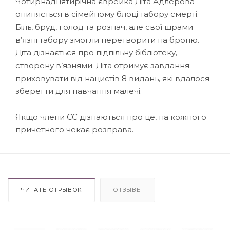
Чотирнадцятирічна єврейка Діта Адлерова
опиняється в сімейному блоці табору смерті.
Біль, бруд, голод та розпач, але свої шрами
в’язні табору змогли перетворити на броню.
Діта дізнається про підпільну бібліотеку,
створену в’язнями. Діта отримує завдання:
приховувати від нацистів 8 видань, які вдалося
зберегти для навчання малечі.
Якщо члени СС дізнаються про це, на кожного
причетного чекає розправа.
ЧИТАТЬ ОТРЫВОК
ОТЗЫВЫ