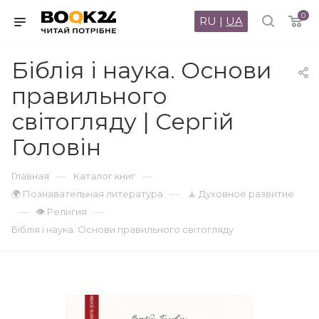
0
RU
|
UA
Біблія і наука. Основи
правильного
світогляду | Сергій
Головін
—
—
Главная
Каталог книг
—
🌍 Познавательная литература
🧘 Духовное развитие
—
—
👁 Религия
Біблія і наука. Основи правильного світогляду