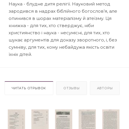
Наука - блудне дитя релігії. Науковий метод
зародився в надрах біблійного богослов’я, але
опинився в шорах матеріалізму й атеїзму. Ця
книжка - для тих, хто стверджує, ніби
християнство і наука - несумісні, для тих, хто
шукає аргументів для доказу зворотного, і, без
сумніву, для тих, кому небайдужа якість освіти
їхніх дітей.
ЧИТАТЬ ОТРЫВОК
ОТЗЫВЫ
АВТОРЫ