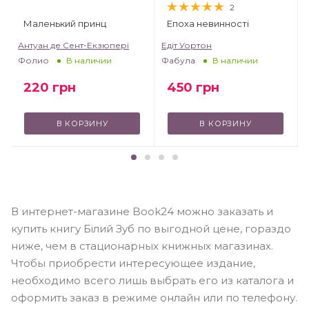
2
Маленький принц
Епоха невинності
т
Антуан де Сент-Екзюпері
Едіт Уортон
Фолио
Фабула
В наличии
В наличии
220
грн
450
грн
В КОРЗИНУ
В КОРЗИНУ
В интернет-магазине Book24 можно заказать и
купить книгу Білий Зуб по выгодной цене, гораздо
ниже, чем в стационарных книжных магазинах.
Чтобы приобрести интересующее издание,
необходимо всего лишь выбрать его из каталога и
оформить заказ в режиме онлайн или по телефону.