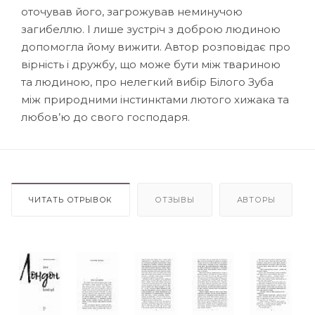
оточував його, загрожував неминучою
загибеллю. І лише зустріч з доброю людиною
допомогла йому вижити. Автор розповідає про
вірність і дружбу, що може бути між твариною
та людиною, про нелегкий вибір Білого Зуба
між природними інстинктами лютого хижака та
любов’ю до свого господаря.
ЧИТАТЬ ОТРЫВОК
ОТЗЫВЫ
АВТОРЫ