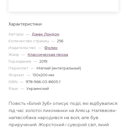
Характеристики
Авторы
—
Джек Лондон
Количество страниц
—
256
Издательство
—
Фолио
Жанр
—
Классическая проза
Год издания
—
2019
Переплет
—
Мягкий (интегральный)
Формат
—
130x200 мм
ISBN
—
978-966-03-8605-1
Язык
—
Украинский
Повість «Білий Зуб» описує події, які відбувалися
під час золотої лихоманки на Алясці. Напіввовк-
напівсобака народився на волі, але був
приручений. Жорстокий і суворий світ, який