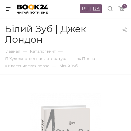
0
RU
|
UA
Білий Зуб | Джек
Лондон
—
—
Главная
Каталог книг
—
—
📒 Художественная литература
📜 Проза
—
⭐ Классическая проза
Білий Зуб