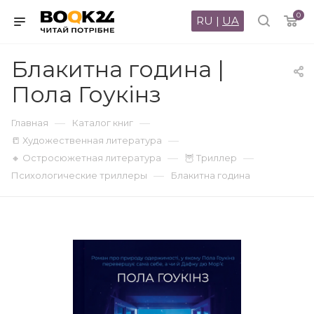
0
RU
|
UA
Блакитна година |
Пола Гоукінз
—
—
Главная
Каталог книг
—
📒 Художественная литература
—
—
🔸 Остросюжетная литература
🦉 Триллер
—
Психологические триллеры
Блакитна година