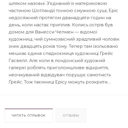
шляхом назовні. З’єднаний із материковою
частиною Шотландії тонкою смужкою суші, Еріс
недосяжний протягом дванадцяти годин на
день, коли настає приплив. Колись острів був
домом для Ванесси Чепмен — відомої
художниці, чий сумнозвісний зрадливий чоловік
зник двадцять років тому. Тепер там ізольовано
мешкає єдина спадкоємиця художниці Ґрейс
Гасвелл. Але коли в лондонській художній
галереї роблять приголомшливе відкриття,
неочікуваний відвідувач порушує самотність
Ґрейс. Тож таємниці Ерісу можуть розкрити…
ЧИТАТЬ ОТРЫВОК
ОТЗЫВЫ