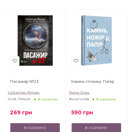
Пасажир №23
Камінь. Ножиці. Папір
Себастіан Фітцек
Фини Элис
Vivat, Pelican
#книголав
V
В наличии
В наличии
269
грн
590
грн
В КОРЗИНУ
В КОРЗИНУ