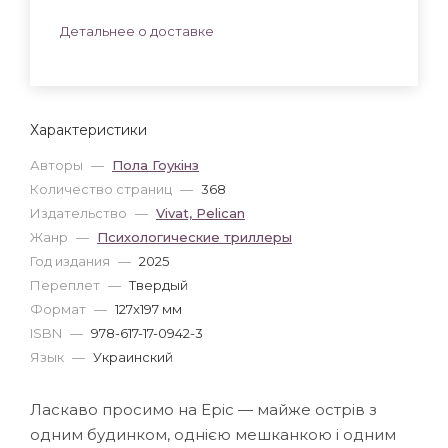
Детальнее о доставке
Характеристики
Авторы
—
Пола Гоукінз
Количество страниц
—
368
Издательство
—
Vivat, Pelican
Жанр
—
Психологические триллеры
Год издания
—
2025
Переплет
—
Твердый
Формат
—
127x197 мм
ISBN
—
978-617-17-0942-3
Язык
—
Украинский
Ласкаво просимо на Еріс — майже острів з
одним будинком, однією мешканкою і одним