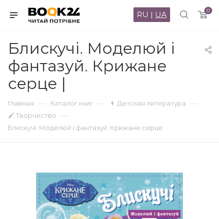
0
RU
|
UA
Блискучі. Моделюй і
фантазуй. Крижане
серце |
—
—
—
Главная
Каталог книг
👨 Детская литература
—
🖌 Творчество
Блискучі. Моделюй і фантазуй. Крижане серце