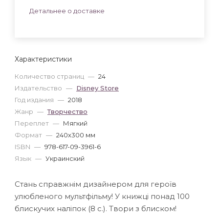
Детальнее о доставке
Характеристики
Количество страниц
—
24
Издательство
—
Disney Store
Год издания
—
2018
Жанр
—
Творчество
Переплет
—
Мягкий
Формат
—
240x300 мм
ISBN
—
978-617-09-3961-6
Язык
—
Украинский
Стань справжнім дизайнером для героїв
улюбленого мультфільму! У книжці понад 100
блискучих наліпок (8 с.). Твори з блиском!