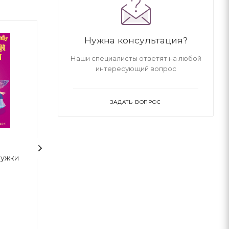
Нужна консультация?
Наши специалисты ответят на любой
интересующий вопрос
ЗАДАТЬ ВОПРОС
ружки
Меганаліпки. Техніка
Розмовна англі
дітей (+ наліпки
аудіозаписи)
Габриелла См
Crystal Book
Мандрівець
В наличии
В наличии