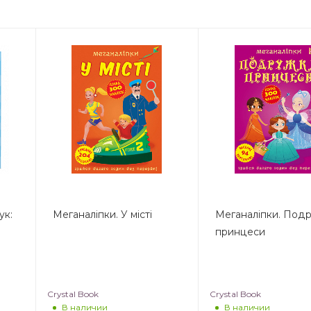
ук:
Меганаліпки. У місті
Меганаліпки. Под
принцеси
Crystal Book
Crystal Book
В наличии
В наличии