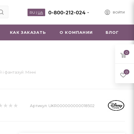
0-800-212-024
RU
|
UA
ВОЙТИ
КАК ЗАКАЗАТЬ
О КОМПАНИИ
БЛОГ
0
 і фантазуй. Мінні
0
Артикул:
UKR000000000018502