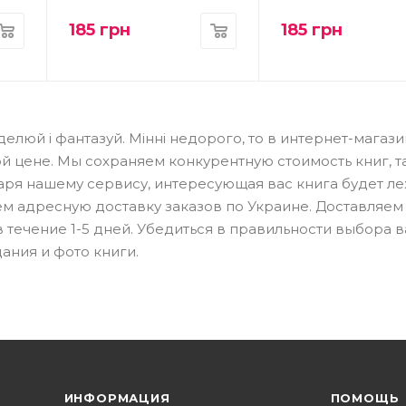
185
грн
185
грн
оделюй і фантазуй. Мінні недорого, то в интернет-магаз
й цене. Мы сохраняем конкурентную стоимость книг, т
ря нашему сервису, интересующая вас книга будет ле
ем адресную доставку заказов по Украине. Доставляем
в течение 1-5 дней. Убедиться в правильности выбора 
ания и фото книги.
ИНФОРМАЦИЯ
ПОМОЩЬ