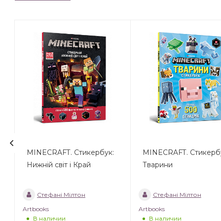
MINECRAFT. Стикербук:
MINECRAFT. Стикерб
Нижній світ і Край
Тварини
Стефані Мілтон
Стефані Мілтон
Artbooks
Artbooks
В наличии
В наличии