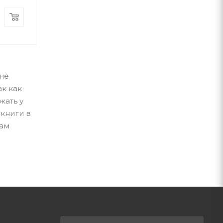
185
грн
189
грн
ине
ак как
жать у
 книги в
вам