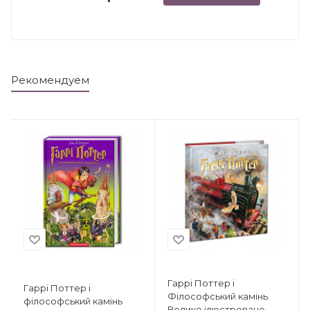
Рекомендуем
Гаррі Поттер і
Гаррі Поттер і
Філософський камінь.
філософський камінь
Велике ілюстроване