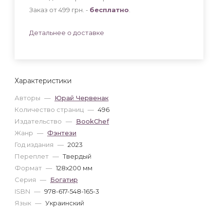
Заказ от 499 грн. -
бесплатно
.
Детальнее о доставке
Характеристики
Авторы
—
Юрай Червенак
Количество страниц
—
496
Издательство
—
BookChef
Жанр
—
Фэнтези
Год издания
—
2023
Переплет
—
Твердый
Формат
—
128x200 мм
Серия
—
Богатир
ISBN
—
978-617-548-165-3
Язык
—
Украинский