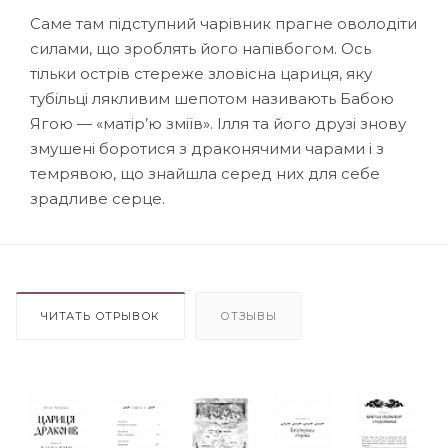
Саме там підступний чарівник прагне оволодіти
силами, що зроблять його напівбогом. Ось
тільки острів стереже зловісна цариця, яку
тубільці лякливим шепотом називають Бабою
Ягою — «матір’ю зміїв». Ілля та його друзі знову
змушені боротися з драконячими чарами і з
темрявою, що знайшла серед них для себе
зрадливе серце.
ЧИТАТЬ ОТРЫВОК
ОТЗЫВЫ