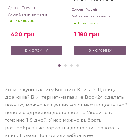
видання
Джоан Роулінг
Джоан Роулінг
А-ба-ба-га-ла-ма-га
А-ба-ба-га-ла-ма-га
В наличии
В наличии
420
грн
1 190
грн
В КОРЗИНУ
В КОРЗИНУ
Хотите купить книгу Богатир. Книга 2: Цариця
драконів? В интернет-магазине Book24 сделать
покупку можно на лучших условиях: по доступной
цене и с адресной доставкой по Украине в
течение 1-5 дней. У нас можно выбрать
разнообразные варианты доставки – заказать
книгу Новой Почтой или забрать ее