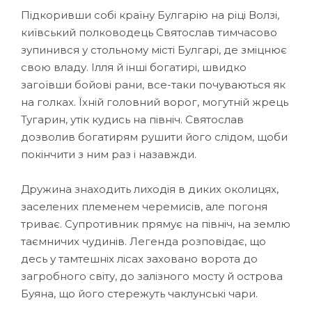
Підкоривши собі країну Булгарію на ріці Волзі,
київський полководець Святослав тимчасово
зупинився у стольному місті Булгарі, де зміцнює
свою владу. Ілля й інші богатирі, швидко
загоївши бойові рани, все-таки почуваються як
на голках. Їхній головний ворог, могутній жрець
Тугарин, утік кудись на північ. Святослав
дозволив богатирям рушити його слідом, щоби
покінчити з ним раз і назавжди.
Дружина знаходить лиходія в диких околицях,
заселених племенем черемисів, але погоня
триває. Супротивник прямує на північ, на землю
таємничих чудинів. Легенда розповідає, що
десь у тамтешніх лісах заховано ворота до
загробного світу, до залізного мосту й острова
Буяна, що його стережуть чаклунські чари.