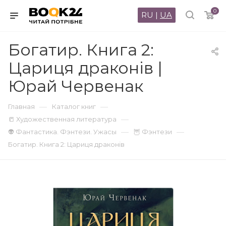
0
RU
|
UA
Богатир. Книга 2:
Цариця драконів |
Юрай Червенак
—
—
Главная
Каталог книг
—
📒 Художественная литература
—
—
👽 Фантастика. Фэнтези. Ужасы
🦉 Фэнтези
Богатир. Книга 2: Цариця драконів