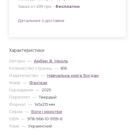
Заказ от 499 грн. -
бесплатно
.
Детальнее о доставке
Характеристики
Авторы
—
Амбер В. Ніколь
Количество страниц
—
816
Издательство
—
Навчальна книга Богдан
Жанр
—
Фэнтези
Год издания
—
2025
Переплет
—
Твердый
Формат
—
145x215 мм
Серия
—
Боги і монстри
ISBN
—
978-966-10-9159-6
Язык
—
Украинский