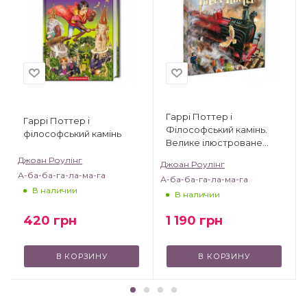
Гаррі Поттер і
Гаррі Поттер і
Філософський камінь.
філософський камінь
Велике ілюстроване
видання
Джоан Роулінг
Джоан Роулінг
А-ба-ба-га-ла-ма-га
А-ба-ба-га-ла-ма-га
В наличии
В наличии
420
грн
1 190
грн
В КОРЗИНУ
В КОРЗИНУ