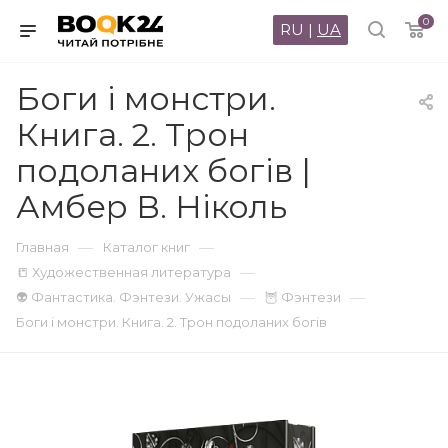
0
RU
|
UA
Боги і монстри.
Книга. 2. Трон
подоланих богів |
Амбер В. Ніколь
—
—
Главная
Каталог книг
—
📒 Художественная литература
—
—
👽 Фантастика. Фэнтези. Ужасы
🦉 Фэнтези
Боги і монстри. Книга. 2. Трон подоланих богів