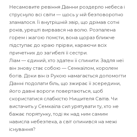
Несамовите ревіння Діанни роздерло небеса і
струснуло всі світи — щось у ній безповоротно
зламалося. Її внутрішній звір, що дрімав сотні
років, урешті вирвався на волю. Розпалена
горем і жагою помсти, вона щораз ближче
підступає до краю прірви, караючи всіх
причетних до загибелі її сестри.
Ліам — єдиний, хто здатен її спинити. Задля неї
він знову стає собою — Семкаїлом, королем
богів. Доки він із Рукою намагається допомогти
Діанні подолати біль, що зжирає її зсередини,
його давні вороги повертаються, щоб
скористатися слабкістю Нищителя Світів. Чи
вистачить у Семкаїла сил урятувати ту, хто не
бажає порятунку, тоді як над ним самим
нависла небезпека, а світ опинився на межі
існування?