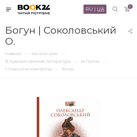
0
RU
|
UA
Богун | Соколовський
О.
—
—
Главная
Каталог книг
—
—
📒 Художественная литература
📜 Проза
—
⭐ Классическая проза
Богун