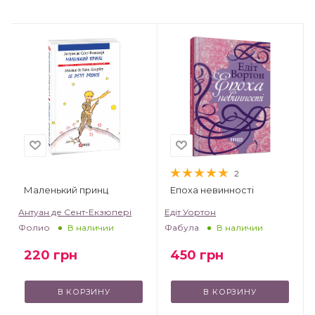
2
Маленький принц
Епоха невинності
т
Антуан де Сент-Екзюпері
Едіт Уортон
Фолио
Фабула
В наличии
В наличии
220
грн
450
грн
В КОРЗИНУ
В КОРЗИНУ