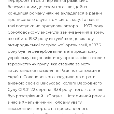
переробляти свій твір кілька разів. Це є
безсумнівним доказом того, що ідейна
концепція роману ніяк не вкладалася в рамки
прописаного окупантом світогляду. Та навіть
такі поступки не врятували автора — 1937 року
Соколовському висунули звинувачення в тому,
що нібито 1932 року він увійшов до складу
антирадянської есерівської організації, а 1936
року був перевербований в антирадянську
українську націоналістичну організацію і очолив
терористичну групу, яка ставила за мету
насильницьке повалення Радянської влади в
Україні. Соколовського засудили до страти
виїзною сесією Військової колегії Верховного
Суду СРСР 22 серпня 1938 року і того ж дня він
був розстріляний… «Богун» — історичний роман
з часів Хмельниччини. Головну увагу
письменник звертає на прославленого