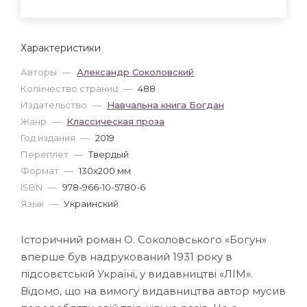
Характеристики
Авторы
—
Александр Соколовский
Количество страниц
—
488
Издательство
—
Навчальна книга Богдан
Жанр
—
Классическая проза
Год издания
—
2019
Переплет
—
Твердый
Формат
—
130x200 мм
ISBN
—
978-966-10-5780-6
Язык
—
Украинский
Історичний роман О. Соколовського «Богун»
вперше був надрукований 1931 року в
підсовєтській Україні, у видавництві «ЛІМ».
Відомо, що на вимогу видавництва автор мусив