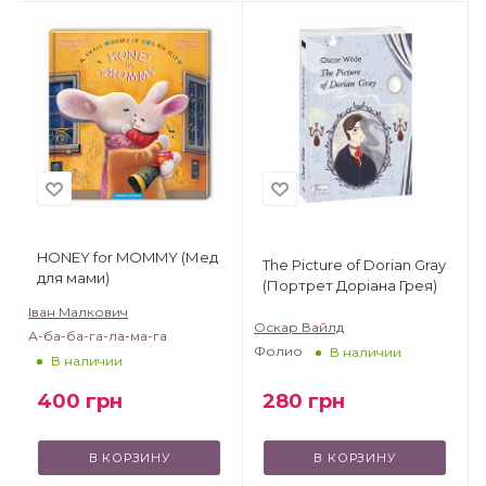
HONEY for MOMMY (Мед
The Picture of Dorian Gray
для мами)
(Портрет Доріана Грея)
Іван Малкович
Оскар Вайлд
А-ба-ба-га-ла-ма-га
Фолио
В наличии
В наличии
400
грн
280
грн
В КОРЗИНУ
В КОРЗИНУ