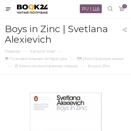
0
RU
|
UA
Boys in Zinc | Svetlana
Alexievich
—
—
Главная
Каталог книг
—
🌍 Познавательная литература
🗺 Иностранные языки
—
—
📒 Книги на иностранных языках
Boys in Zinc