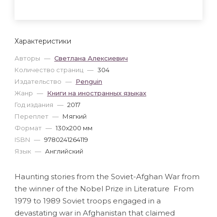
Характеристики
Авторы
—
Светлана Алексиевич
Количество страниц
—
304
Издательство
—
Penguin
Жанр
—
Книги на иностранных языках
Год издания
—
2017
Переплет
—
Мягкий
Формат
—
130x200 мм
ISBN
—
9780241264119
Язык
—
Английский
Haunting stories from the Soviet-Afghan War from
the winner of the Nobel Prize in Literature From
1979 to 1989 Soviet troops engaged in a
devastating war in Afghanistan that claimed