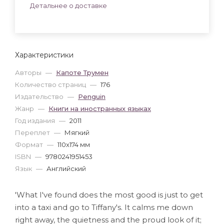
Детальнее о доставке
Характеристики
Авторы
—
Капоте Трумен
Количество страниц
—
176
Издательство
—
Penguin
Жанр
—
Книги на иностранных языках
Год издания
—
2011
Переплет
—
Мягкий
Формат
—
110x174 мм
ISBN
—
9780241951453
Язык
—
Английский
'What I've found does the most good is just to get
into a taxi and go to Tiffany's. It calms me down
right away, the quietness and the proud look of it;