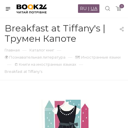
0
RU
|
UA
Breakfast at Tiffany's |
Трумен Капоте
—
—
Главная
Каталог книг
—
🌍 Познавательная литература
🗺 Иностранные языки
—
—
📒 Книги на иностранных языках
Breakfast at Tiffany's