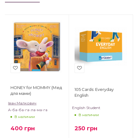
HONEY for MOMMY (Мед
105 Cards: Everyday
для мами)
English
Іван Малкович
English Student
А-ба-ба-га-ла-ма-га
В наличии
В наличии
250
грн
400
грн