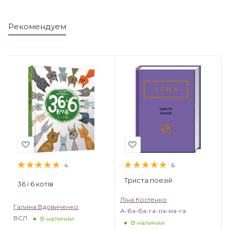
Рекомендуем
4
6
Триста поезій
36 і 6 котів
Ліна Костенко
Галина Вдовиченко
А-ба-ба-га-ла-ма-га
ВСЛ
В наличии
В наличии