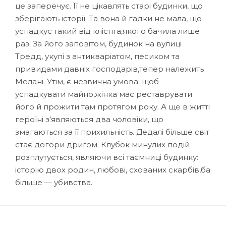
це заперечує. Її не цікавлять старі будинки, що
зберігають історії. Та вона й гадки не мала, що
успадкує такий від клієнта,якого бачила лише
раз. За його заповітом, будинок на вулиці
Тредд, укупі з антикваріатом, песиком та
привидами давніх господарів,тепер належить
Мелані. Утім, є незвична умова: щоб
успадкувати майно,жінка має реставрувати
його й прожити там протягом року. А ще в житті
героїні з’являються два чоловіки, що
змагаються за її прихильність. Дедалі більше світ
стає догори дриґом. Клубок минулих подій
розплутується, являючи всі таємниці будинку:
історію двох родин, любові, схованих скарбів,ба
більше — убивства.