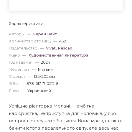
Характеристики
Авторы
—
Карен Вайт
Количество страниц
—
432
Издательство
—
Vivat, Pelican
Жанр
—
Художественная литература
Год издания
—
2024
Переплет
—
Мягкий
Формат
—
135x205 мм
ISBN
—
978-617-17-0512-8
Язык
—
Украинский
Успішна ріелторка Мелані — амбітна
кар’єристка, неприступна для чоловіків, у якої
непрості стосунки з батьком. Вона має здатність
бачити істот з паралельного світу, але весь час