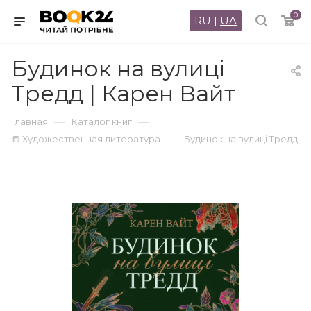
0
RU
|
UA
Будинок на вулиці
Тредд | Карен Вайт
—
—
Главная
Каталог книг
—
📒 Художественная литература
Будинок на вулиці Тредд