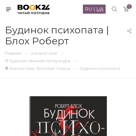
0
RU
|
UA
Будинок психопата |
Блох Роберт
—
—
Главная
Каталог книг
—
📒 Художественная литература
—
👽 Фантастика. Фэнтези. Ужасы
Будинок психопата