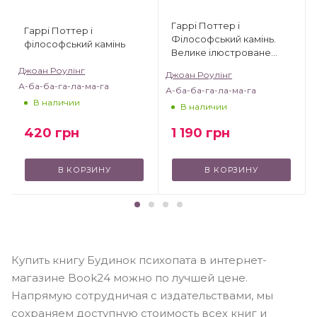
Гаррі Поттер і
Гаррі Поттер і
Філософський камінь.
філософський камінь
Велике ілюстроване
видання
Джоан Роулінг
Джоан Роулінг
А-ба-ба-га-ла-ма-га
А-ба-ба-га-ла-ма-га
В наличии
В наличии
420
грн
1 190
грн
В КОРЗИНУ
В КОРЗИНУ
Купить книгу Будинок психопата в интернет-
магазине Book24 можно по лучшей цене.
Напрямую сотрудничая с издательствами, мы
сохраняем доступную стоимость всех книг и