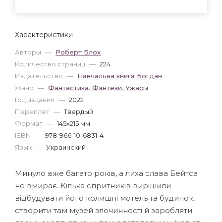
Характеристики
Авторы
—
Роберт Блох
Количество страниц
—
224
Издательство
—
Навчальна книга Богдан
Жанр
—
Фантастика. Фэнтези. Ужасы
Год издания
—
2022
Переплет
—
Твердый
Формат
—
145x215 мм
ISBN
—
978-966-10-6831-4
Язык
—
Украинский
Минуло вже багато років, а лиха слава Бейтса
не вмирає. Кілька спритників вирішили
відбудувати його колишні мотель та будинок,
створити там музей злочинності й заробляти