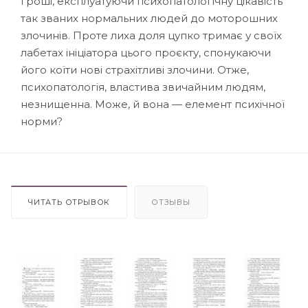
гроші, експлуатуючи психопатологічну цікавість
так званих нормальних людей до моторошних
злочинів. Проте лиха доля цупко тримає у своїх
лабетах ініціатора цього проєкту, спонукаючи
його коїти нові страхітливі злочини. Отже,
психопатологія, властива звичайним людям,
незнищенна. Може, й вона — елемент психічної
норми?
ЧИТАТЬ ОТРЫВОК
ОТЗЫВЫ