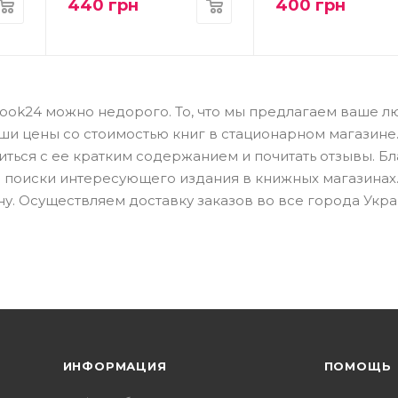
440
грн
400
грн
те Book24 можно недорого. То, что мы предлагаем ваше 
аши цены со стоимостью книг в стационарном магазине
иться с ее кратким содержанием и почитать отзывы. Б
а поиски интересующего издания в книжных магазинах.
у. Осуществляем доставку заказов во все города Укра
ИНФОРМАЦИЯ
ПОМОЩЬ