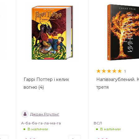
1
Гаррі Поттер і келих
Напівзагублений. 
вогню (4)
третя
Джоан Роулінг
А-ба-ба-га-ла-ма-га
ВСЛ
В наличии
В наличии