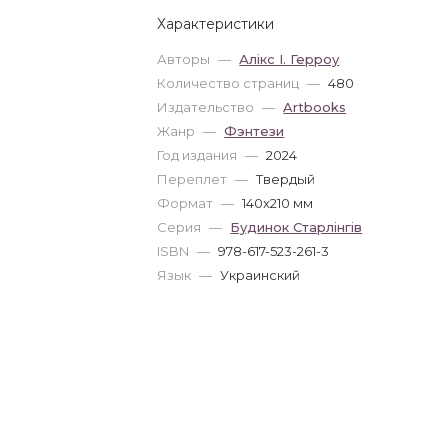
Характеристики
Авторы
—
Алікс І. Герроу
Количество страниц
—
480
Издательство
—
Artbooks
Жанр
—
Фэнтези
Год издания
—
2024
Переплет
—
Твердый
Формат
—
140x210 мм
Серия
—
Будинок Старлінгів
ISBN
—
978-617-523-261-3
Язык
—
Украинский