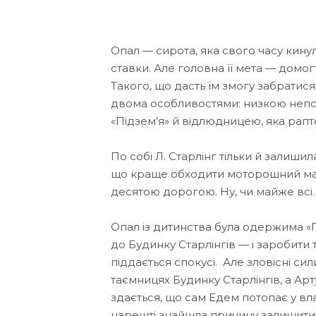
Опал — сирота, яка свого часу кинул
ставки. Але головна її мета — домо
Такого, що дасть їм змогу забратися
двома особливостями: низкою непоя
«Підзем’я» й відлюдницею, яка рапт
По собі Л. Старлінг тільки й залишил
що краще обходити моторошний має
десятою дорогою. Ну, чи майже всі.
Опал із дитинства була одержима «П
до Будинку Старлінгів — і заробити
піддається спокусі. Але зловісні с
таємницях Будинку Старлінгів, а Ар
здається, що сам Едем потопає у вл
нарешті знайшла причину залишитис