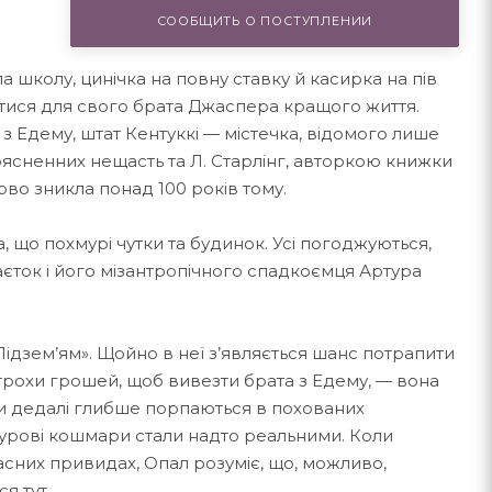
СООБЩИТЬ О ПОСТУПЛЕНИИ
а школу, цинічка на повну ставку й касирка на пів
гтися для свого брата Джаспера кращого життя.
 з Едему, штат Кентуккі — містечка, відомого лише
сненних нещасть та Л. Старлінг, авторкою книжки
ово зникла понад 100 років тому.
а, що похмурі чутки та будинок. Усі погоджуються,
ток і його мізантропічного спадкоємця Артура
ідзем’ям». Щойно в неї з’являється шанс потрапити
 трохи грошей, щоб вивезти брата з Едему, — вона
или дедалі глибше порпаються в похованих
турові кошмари стали надто реальними. Коли
асних привидах, Опал розуміє, що, можливо,
я тут.