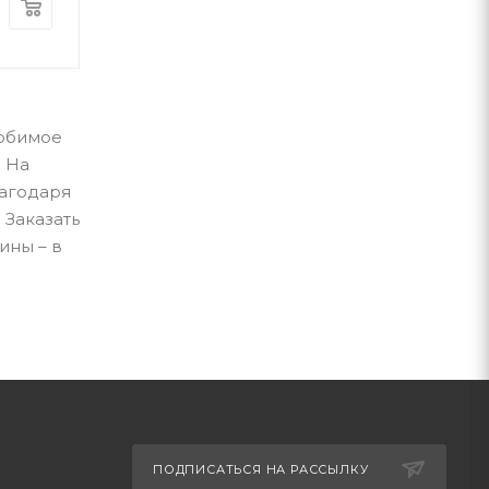
400
грн
460
грн
любимое
. На
лагодаря
 Заказать
ины – в
ПОДПИСАТЬСЯ НА РАССЫЛКУ