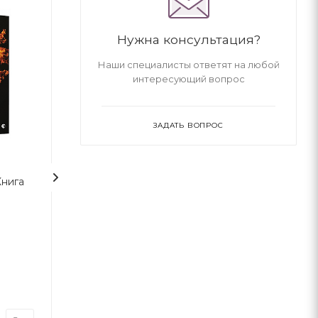
Нужна консультация?
Наши специалисты ответят на любой
интересующий вопрос
ЗАДАТЬ ВОПРОС
Книга
Гаррі Поттер і таємна
Гаррі Поттер і 
кімната (2)
Фенікса
Джоан Роулінг
Джоан Роулінг
А-ба-ба-га-ла-ма-га
А-ба-ба-га-ла-ма-г
В наличии
В наличии