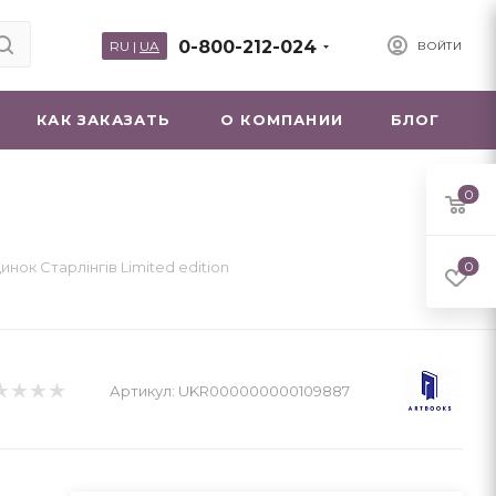
0-800-212-024
RU
|
UA
ВОЙТИ
КАК ЗАКАЗАТЬ
О КОМПАНИИ
БЛОГ
0
инок Старлінгів Limited edition
0
Артикул:
UKR000000000109887