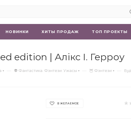
НОВИНКИ
ХИТЫ ПРОДАЖ
ТОП ПРОЕКТЫ
d edition | Алікс І. Герроу
—
—
—
а
👽 Фантастика. Фэнтези. Ужасы
🦉 Фэнтези
Буд
В ЖЕЛАЕМОЕ