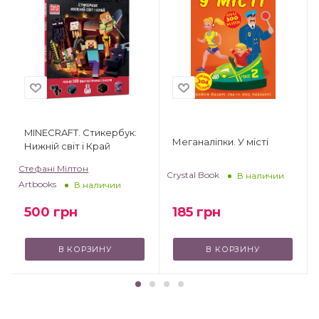
MINECRAFT. Стикербук:
Меганаліпки. У місті
Нижній світ і Край
Стефані Мілтон
Crystal Book
В наличии
Artbooks
В наличии
500
грн
185
грн
В КОРЗИНУ
В КОРЗИНУ