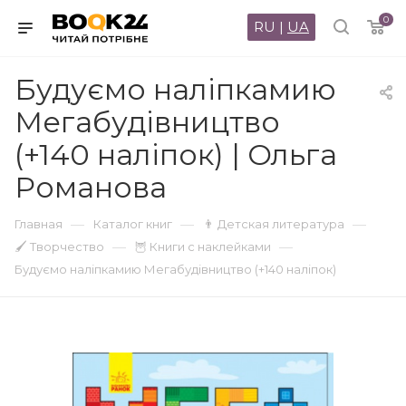
0
RU
|
UA
Будуємо наліпкамию
Мегабудівництво
(+140 наліпок) | Ольга
Романова
—
—
—
Главная
Каталог книг
👨 Детская литература
—
—
🖌 Творчество
🦉 Книги с наклейками
Будуємо наліпкамию Мегабудівництво (+140 наліпок)