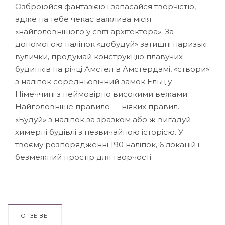
Озброюйся фантазією і запасайся творчістю,
адже на тебе чекає важлива місія
«найголовнішого у світі архітектора». За
допомогою наліпок «добудуй» затишні паризькі
вулички, продумай конструкцію плавучих
будинків на річці Амстел в Амстердамі, «створи»
з наліпок середньовічний замок Ельц у
Німеччині з неймовірно високими вежами.
Найголовніше правило — ніяких правил.
«Будуй» з наліпок за зразком або ж вигадуй
химерні будівлі з незвичайною історією. У
твоєму розпорядженні 190 наліпок, 6 локацій і
безмежний простір для творчості.
ОТЗЫВЫ