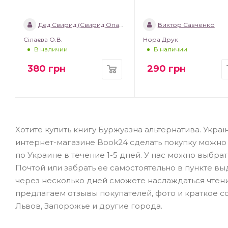
Дед Свирид (Свирид Опанасович)
Виктор Савченко
Сілаєва О.В.
Нора Друк
В наличии
В наличии
380
грн
290
грн
Хотите купить книгу Буржуазна альтернатива. Українсь
интернет-магазине Book24 сделать покупку можно 
по Украине в течение 1-5 дней. У нас можно выбра
Почтой или забрать ее самостоятельно в пункте в
через несколько дней сможете наслаждаться чтен
предлагаем отзывы покупателей, фото и краткое с
Львов, Запорожье и другие города.