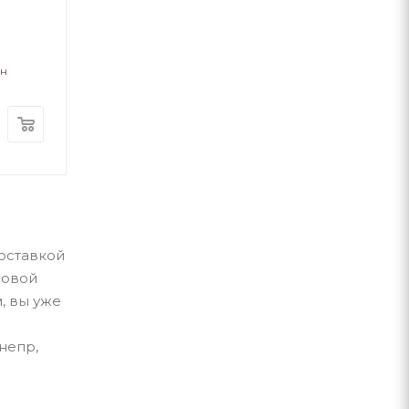
1918 р.)
Дед Свирид (Свирид Опанасович)
ан
Сілаєва О.В.
Навчальна книга Б
В наличии
В наличии
410
грн
299
грн
доставкой
Новой
, вы уже
непр,