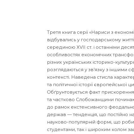
Третя книга серії «Нариси з економі
відбувались у господарському житті
серединою XVII ст. і останніми десят
особливостях економічних трансфор
різних українських історико-культу
розглядаються у зв’язку з іншими 
контексті. Наведена стисла характ
та політичної історії європейської ци
Обґрунтовується факт прискорення
та частково Слобожанщини починаюч
до рамок екстенсивного феодальног
держав — тенденція, що постійно на
науково-популярній формі, що роби
студентами, так і широким колом за