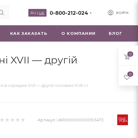
0-800-212-024
RU
|
UA
ВОЙТИ
КАК ЗАКАЗАТЬ
О КОМПАНИИ
БЛОГ
0
і XVII — другій
0
 в середині XVII — другій половині XVIII ст.
Артикул:
UKR000000000103473