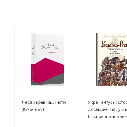
Леся Українка. Листи
Україна-Русь : іст
(1876-1897)
дослідження : у 3 к
1. : Споконвічна зе