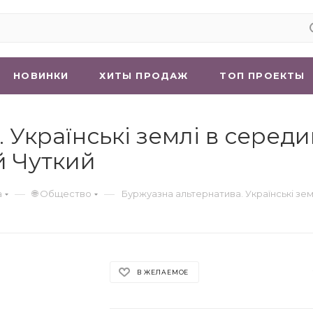
НОВИНКИ
ХИТЫ ПРОДАЖ
ТОП ПРОЕКТЫ
Українські землі в середин
ій Чуткий
—
—
а
🌐 Общество
Буржуазна альтернатива. Українські землі
В ЖЕЛАЕМОЕ