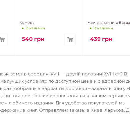
Комора
Навчальна книга Богд
В наличии
В наличии
540
грн
439
грн
кі землі в середині XVII — другій половині XVIII ст.? В
на лучших условиях: по доступной цене и с адресной 
ть разнообразные варианты доставки – заказать книгу 
ыдачи товаров. Решив воспользоваться нашим сервисом
ием любимого издания. Для удобства покупателей мы
одержание книг. Отправляем заказы в Киев, Харьков, Д