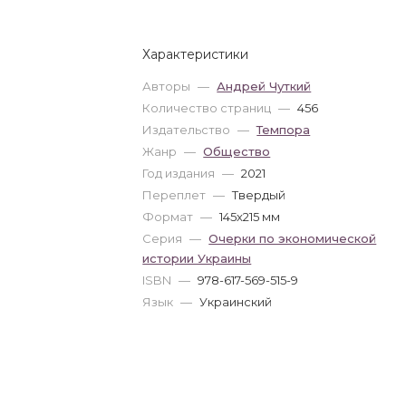
Характеристики
Авторы
—
Андрей Чуткий
Количество страниц
—
456
Издательство
—
Темпора
Жанр
—
Общество
Год издания
—
2021
Переплет
—
Твердый
Формат
—
145x215 мм
Серия
—
Очерки по экономической
истории Украины
ISBN
—
978-617-569-515-9
Язык
—
Украинский