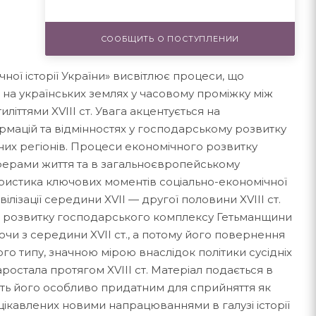
СООБЩИТЬ О ПОСТУПЛЕНИИ
чної історії України» висвітлює процеси, що
 на українських землях у часовому проміжку між
иліттями XVIII ст. Увага акцентується на
мацій та відмінностях у господарському розвитку
рних регіонів. Процеси економічного розвитку
сферами життя та в загальноєвропейському
еристика ключових моментів соціально-економічної
вілізації середини XVII — другої половини XVIII ст.
 розвитку господарського комплексу Гетьманщини
и з середини XVII ст., а потому його повернення
о типу, значною мірою внаслідок політики сусідніх
ростала протягом XVIII ст. Матеріал подається в
ть його особливо придатним для сприйняття як
цікавлених новими напрацюваннями в галузі історії