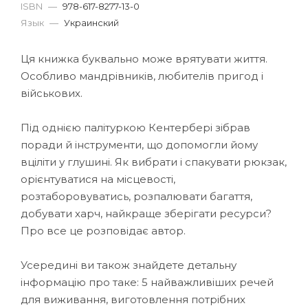
ISBN
—
978-617-8277-13-0
Язык
—
Украинский
Ця книжка буквально може врятувати життя.
Особливо мандрівників, любителів пригод і
військових.
Під однією палітуркою Кентербері зібрав
поради й інструменти, що допомогли йому
вціліти у глушині. Як вибрати і спакувати рюкзак,
орієнтуватися на місцевості,
розтаборовуватись, розпалювати багаття,
добувати харч, найкраще зберігати ресурси?
Про все це розповідає автор.
Усередині ви також знайдете детальну
інформацію про таке: 5 найважливіших речей
для виживання, виготовлення потрібних