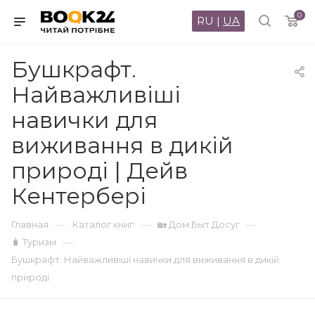
0
RU
|
UA
Бушкрафт.
Найважливіші
навички для
виживання в дикій
природі | Дейв
Кентербері
—
—
—
Главная
Каталог книг
🏡 Дом.Быт.Досуг
—
🧳 Туризм
Бушкрафт. Найважливіші навички для виживання в дикій
природі