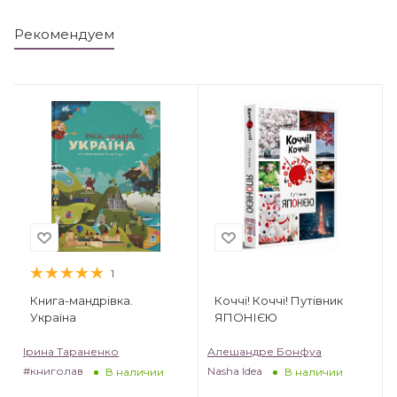
Рекомендуем
1
Книга-мандрівка.
Коччі! Коччі! Путівник
Україна
ЯПОНІЄЮ
Ірина Тараненко
Алешандре Бонфуа
#книголав
Nasha Idea
В наличии
В наличии