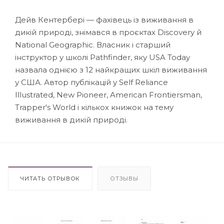
Дейв Кентербері — фахівець із виживання в
дикій природі, знімався в проєктах Discovery й
National Geographic. Власник і старший
інструктор у школі Pathfinder, яку USA Today
назвала однією з 12 найкращих шкіл виживання
у США. Автор публікацій у Self Reliance
Illustrated, New Pioneer, American Frontiersman,
Trapper's World і кількох книжок на тему
виживання в дикій природі.
ЧИТАТЬ ОТРЫВОК
ОТЗЫВЫ