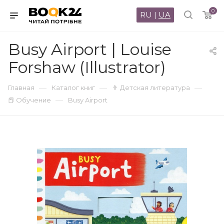
0
RU
|
UA
Busy Airport | Louise
Forshaw (Illustrator)
—
—
—
Главная
Каталог книг
👨 Детская литература
—
📕 Обучение
Busy Airport