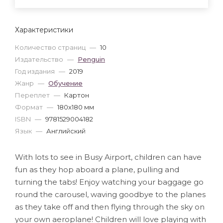
Характеристики
Количество страниц
—
10
Издательство
—
Penguin
Год издания
—
2019
Жанр
—
Обучение
Переплет
—
Картон
Формат
—
180x180 мм
ISBN
—
9781529004182
Язык
—
Английский
With lots to see in Busy Airport, children can have
fun as they hop aboard a plane, pulling and
turning the tabs! Enjoy watching your baggage go
round the carousel, waving goodbye to the planes
as they take off and then flying through the sky on
your own aeroplane! Children will love playing with