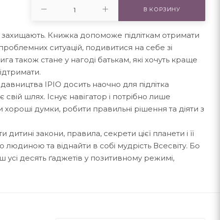
В КОРЗИНУ
кі захищають. Книжка допоможе підліткам отримати
проблемних ситуацій, подивитися на себе зі
ига також стане у нагоді батькам, які хочуть краще
підтримати.
идавництва IPIO досить наочно для підлітка
свій шлях. Існує навігатор і потрібно лише
хороші думки, робити правильні рішення та діяти з
дитині закони, правила, секрети цієї планети і її
ю людиною та віднайти в собі мудрість Всесвіту. Бо
ш усі десять ґаджетів у позитивному режимі,