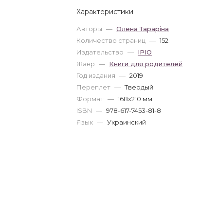
Характеристики
Авторы
—
Олена Тараріна
Количество страниц
—
152
Издательство
—
IPIO
Жанр
—
Книги для родителей
Год издания
—
2019
Переплет
—
Твердый
Формат
—
168x210 мм
ISBN
—
978-617-7453-81-8
Язык
—
Украинский