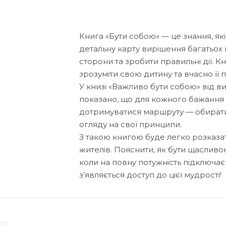
Книга «Бути собою» — це знання, я
детальну карту вирішення багатьох 
сторони та зробити правильні дії. Кн
зрозуміти свою дитину та вчасно її 
У книзі «Важливо бути собою» від в
показано, що для кожного бажання є 
дотримуватися маршруту — обирати 
огляду на свої принципи.
З такою книгою буде легко розказати 
жителів. Пояснити, як бути щасливо
коли на повну потужність підключає
з’являється доступ до цієї мудрості!