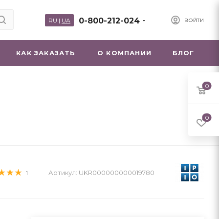
0-800-212-024
RU
|
UA
ВОЙТИ
КАК ЗАКАЗАТЬ
О КОМПАНИИ
БЛОГ
0
а
0
Артикул:
UKR000000000019780
1