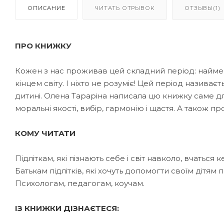
ОПИСАНИЕ
ЧИТАТЬ ОТРЫВОК
ОТЗЫВЫ(1)
ПРО КНИЖКУ
Кожен з нас проживав цей складний період: найме
кінцем світу. І ніхто не розуміє! Цей період називає
дитині. Олена Тараріна написала цю книжку саме для 
моральні якості, вибір, гармонію і щастя. А також про
КОМУ ЧИТАТИ
Підліткам, які пізнають себе і світ навколо, вчаться 
Батькам підлітків, які хочуть допомогти своїм дітя
Психологам, педагогам, коучам.
ІЗ КНИЖКИ ДІЗНАЄТЕСЯ: