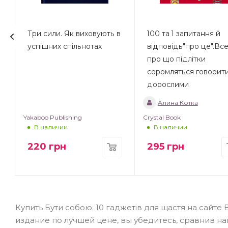
Три сили. Як виховують в
100 та 1 запитання й
успішних спільнотах
відповідь"про це".Вс
про що підлітки
соромляться говорити
дорослими
Алина Котка
Yakaboo Publishing
Crystal Book
В наличии
В наличии
220
грн
295
грн
Купить Бути собою. 10 гаджетів для щастя на сайт
издание по лучшей цене, вы убедитесь, сравнив н