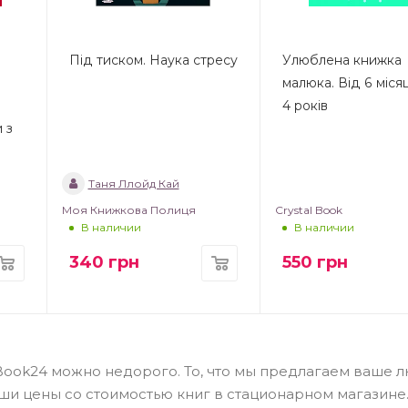
Під тиском. Наука стресу
Улюблена книжка
е
малюка. Від 6 міся
4 років
 з
Таня Ллойд Кай
Моя Книжкова Полиця
Crystal Book
В наличии
В наличии
340
грн
550
грн
е Book24 можно недорого. То, что мы предлагаем ваше
аши цены со стоимостью книг в стационарном магазине