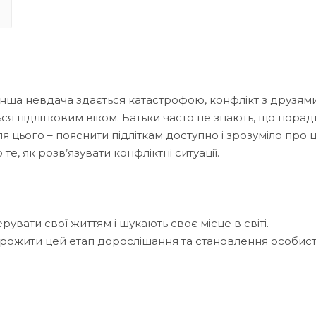
нша невдача здається катастрофою, конфлікт з друзями
ться підлітковим віком. Батьки часто не знають, що порад
цього – пояснити підліткам доступно і зрозуміло про ці
 те, як розв’язувати конфліктні ситуації.
керувати свої життям і шукають своє місце в світі.
м прожити цей етап дорослішання та становлення особист