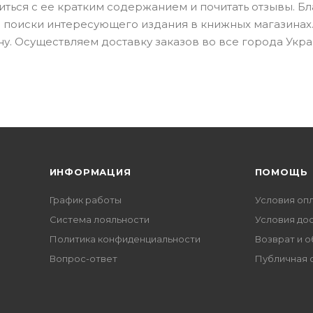
иться с ее кратким содержанием и почитать отзывы. Б
а поиски интересующего издания в книжных магазинах.
у. Осуществляем доставку заказов во все города Укра
ИНФОРМАЦИЯ
ПОМОЩЬ
График работы
Условия оп
Система лояльности
Условия до
Политика конфиденциальности
Возврат и 
Вопрос-ответ
Публичная 