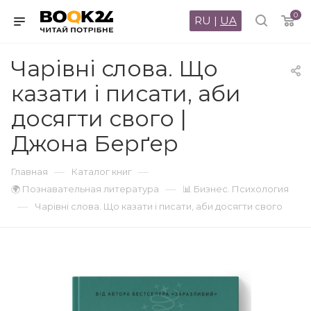
0
RU
|
UA
Чарівні слова. Що
казати і писати, аби
досягти свого |
Джона Берґер
—
—
Главная
Каталог книг
—
🌍 Познавательная литература
📊 Бизнес. Психология
—
Чарівні слова. Що казати і писати, аби досягти свого