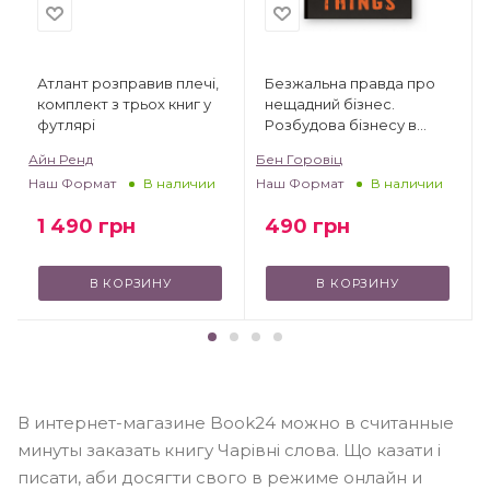
Атлант розправив плечі,
Безжальна правда про
комплект з трьох книг у
нещадний бізнес.
футлярі
Розбудова бізнесу в
умовах невизначеності
Айн Ренд
Бен Горовіц
Наш Формат
Наш Формат
В наличии
В наличии
1 490
грн
490
грн
В КОРЗИНУ
В КОРЗИНУ
В интернет-магазине Book24 можно в считанные
минуты заказать книгу Чарівні слова. Що казати і
писати, аби досягти свого в режиме онлайн и