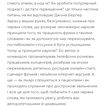
стають хітами, а інші ні? Як зробити популярний
подкаст і дістати підвищення? Це тільки частина
питань, на які відповідає Джона Берґер.
Зараз у ваших руках, безсумнівно, книжка про
чарівні слова, що розкриє неочевидні наукові
принципи того, як працюють фрази з такими
словами і як за допомогою них переконувати,
поглиблювати стосунки й бути успішнішими.
Чому ці принципи наукові? Бо автор із
командою проаналізував телефонні розмови
працівників колцентрів, розібрав на атоми
перемовини, ретельно дослідив онлайн-статті,
сценарії фільмів і мільйони інтернет-відгуків. А
ще — як лікарі спілкуються з пацієнтами і як
проходять слухання про дострокові звільнення.
І все це для того, щоб побачити ті самі чарівні
слова, які тримають увагу, роблять вас
авторитетнішими й цікавішими.