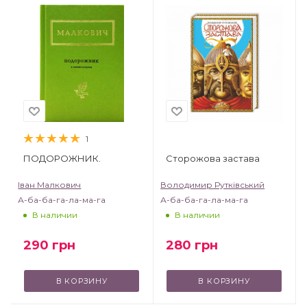
1
ПОДОРОЖНИК.
Сторожова застава
Іван Малкович
Володимир Рутківський
А-ба-ба-га-ла-ма-га
А-ба-ба-га-ла-ма-га
В наличии
В наличии
290
грн
280
грн
В КОРЗИНУ
В КОРЗИНУ