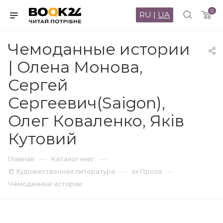
0
RU
|
UA
Чемоданные истории
| Олена Монова,
Сергей
Сергеевич(Saigon),
Олег Коваленко, Яків
Кутовий
—
—
Главная
Каталог книг
—
—
📒 Художественная литература
📜 Проза
Чемоданные истории