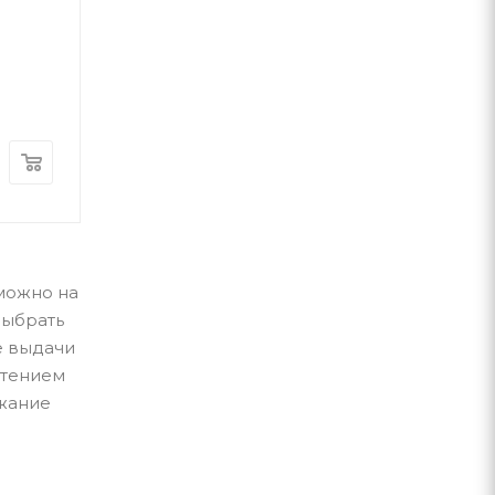
ГОЛОВА
Володимир Рутківський
Виктор Небор
А-ба-ба-га-ла-ма-га
А-ба-ба-га-ла-ма-г
В наличии
В наличии
280
грн
300
грн
 можно на
выбрать
е выдачи
чтением
ржание