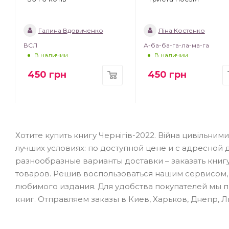
Галина Вдовиченко
Ліна Костенко
ВСЛ
А-ба-ба-га-ла-ма-га
В наличии
В наличии
450
грн
450
грн
Хотите купить книгу Чернігів-2022. Війна цивільни
лучших условиях: по доступной цене и с адресной 
разнообразные варианты доставки – заказать книг
товаров. Решив воспользоваться нашим сервисом,
любимого издания. Для удобства покупателей мы 
книг. Отправляем заказы в Киев, Харьков, Днепр, 