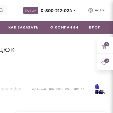
0-800-212-024
RU
|
UA
ВОЙТИ
КАК ЗАКАЗАТЬ
О КОМПАНИИ
БЛОГ
0
ицюк
0
Артикул:
UKR000000000110133