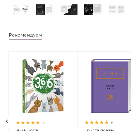
Рекомендуем
4
6
36 і 6 котів
Триста поезій