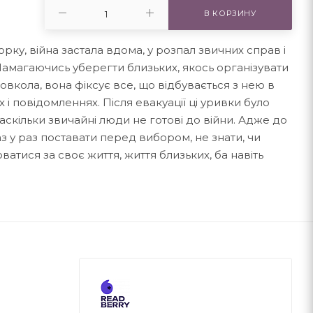
В КОРЗИНУ
орку, війна застала вдома, у розпал звичних справ і
Намагаючись уберегти близьких, якось організувати
вкола, вона фіксує все, що відбувається з нею в
х і повідомленнях. Після евакуації ці уривки було
аскільки звичайні люди не готові до війни. Адже до
з у раз поставати перед вибором, не знати, чи
атися за своє життя, життя близьких, ба навіть