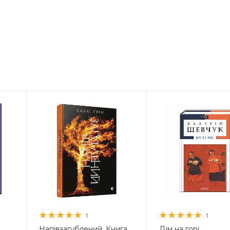
1
1
Напівзагублений. Книга
Дім на горі