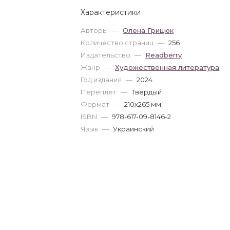
Характеристики
Авторы
—
Олена Грицюк
Количество страниц
—
256
Издательство
—
Readberry
Жанр
—
Художественная литература
Год издания
—
2024
Переплет
—
Твердый
Формат
—
210x265 мм
ISBN
—
978-617-09-8146-2
Язык
—
Украинский