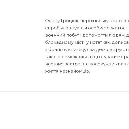
Олену Грицюк, чернігівську архітект
спроб улаштувати особисте життя. 
воєнний побут і допомогти людям до
блокадному місті, у нотатках, дописа
зібрано в книжку, яка демонструє, н
такого неможливо підготуватися: ра
настане завтра, та щосекунди хвилюв
життя незнайомців.