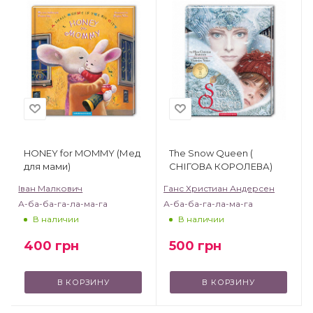
HONEY for MOMMY (Мед
The Snow Queen (
для мами)
CНІГОВА КОРОЛЕВА)
Іван Малкович
Ганс Христиан Андерсен
А-ба-ба-га-ла-ма-га
А-ба-ба-га-ла-ма-га
В наличии
В наличии
400
грн
500
грн
В КОРЗИНУ
В КОРЗИНУ