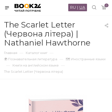
0
RU
|
UA
The Scarlet Letter
(Червона літера) |
Nathaniel Hawthorne
—
—
Главная
Каталог книг
—
🌍 Познавательная литература
🗺 Иностранные языки
—
—
Книги на английском языке
The Scarlet Letter (Червона літера)