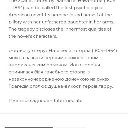
The Scarlet Letter by Nathaniel Hawthorne (1804
—1864) can be called the first psychological
American novel. Its heroine found herself at the
pillory with her unfathered daughter in her arms.
The tragedy discloses the innermost qualities of
the novel’s characters...
«Червону літеру» Натаніеля Готорна (1804–1864)
можна назвати першим психологічним
американським романом. Його героїня
опинилася біля ганебного стовпа із
незаконнонародженою донечкою на руках.
Трагедія оголює душевні якості героїв твору...
Рівень складності – Intermediate