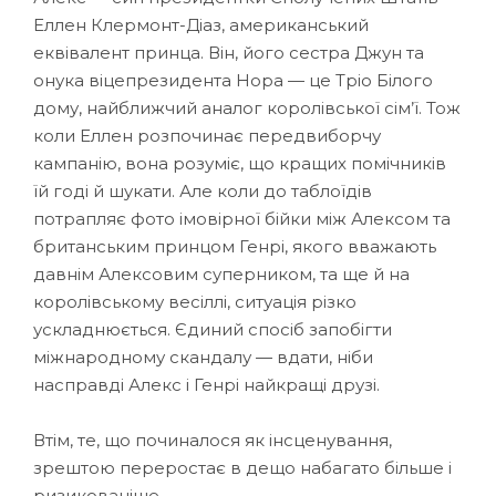
Еллен Клермонт-Діаз, американський
еквівалент принца. Він, його сестра Джун та
онука віцепрезидента Нора — це Тріо Білого
дому, найближчий аналог королівської сім’ї. Тож
коли Еллен розпочинає передвиборчу
кампанію, вона розуміє, що кращих помічників
їй годі й шукати. Але коли до таблоїдів
потрапляє фото імовірної бійки між Алексом та
британським принцом Генрі, якого вважають
давнім Алексовим суперником, та ще й на
королівському весіллі, ситуація різко
ускладнюється. Єдиний спосіб запобігти
міжнародному скандалу — вдати, ніби
насправді Алекс і Генрі найкращі друзі.
Втім, те, що починалося як інсценування,
зрештою переростає в дещо набагато більше і
ризикованіше.