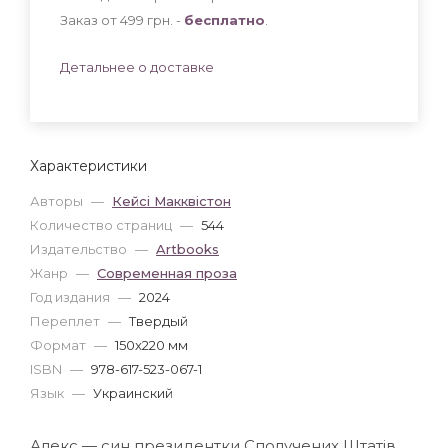
Заказ от 499 грн. -
бесплатно
.
Детальнее о доставке
Характеристики
Авторы
—
Кейсі Макквістон
Количество страниц
—
544
Издательство
—
Artbooks
Жанр
—
Современная проза
Год издания
—
2024
Переплет
—
Твердый
Формат
—
150x220 мм
ISBN
—
978-617-523-067-1
Язык
—
Украинский
Алекс — син президентки Сполучених Штатів