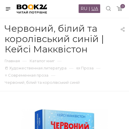
0
RU
|
UA
Червоний, білий та
королівський синій |
Кейсі Макквістон
—
—
Главная
Каталог книг
—
—
📒 Художественная литература
📜 Проза
—
⭐ Современная проза
Червоний, білий та королівський синій