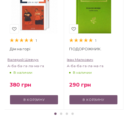
1
1
Дім на горі
ПОДОРОЖНИК.
Валерий Шевчук
Іван Малкович
А-ба-ба-га-ла-ма-га
А-ба-ба-га-ла-ма-га
В наличии
В наличии
380
грн
290
грн
В КОРЗИНУ
В КОРЗИНУ