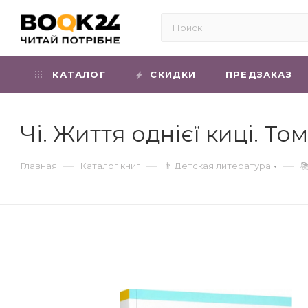
КАТАЛОГ
СКИДКИ
ПРЕДЗАКАЗ
Чі. Життя однієї киці. То
—
—
—
Главная
Каталог книг
👨 Детская литература
