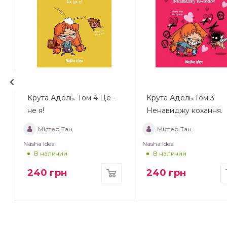
Крута Адель. Том 4 Це -
Крута Адель.Том 3
не я!
Ненавиджу кохання.
Містер Тан
Містер Тан
Nasha Idea
Nasha Idea
В наличии
В наличии
240
грн
240
грн