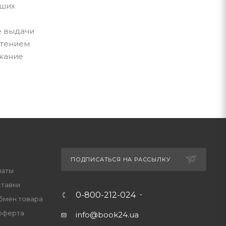
чших
е выдачи
чтением
ржание
ПОДПИСАТЬСЯ НА РАССЫЛКУ
латы
ставки
0-800-212-024
обмен товара
оферта
info@book24.ua