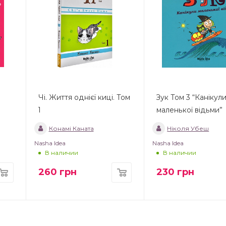
Чі. Життя однієї киці. Том
Зук Том 3 “Канікул
1
маленької відьми”
Конамі Каната
Ніколя Убеш
Nasha Idea
Nasha Idea
В наличии
В наличии
260
грн
230
грн