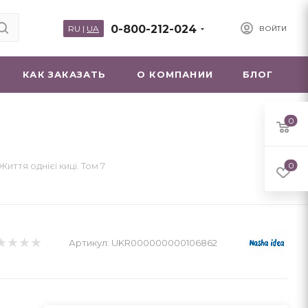
0-800-212-024
RU
|
UA
ВОЙТИ
КАК ЗАКАЗАТЬ
О КОМПАНИИ
БЛОГ
0
 Життя однієї киці. Том 7
0
Артикул:
UKR000000000106862