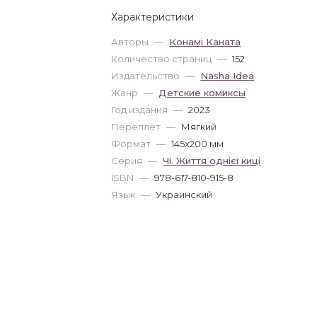
Характеристики
Авторы
—
Конамі Каната
Количество страниц
—
152
Издательство
—
Nasha Idea
Жанр
—
Детские комиксы
Год издания
—
2023
Переплет
—
Мягкий
Формат
—
145x200 мм
Серия
—
Чі. Життя однієї киці
ISBN
—
978-617-810-915-8
Язык
—
Украинский