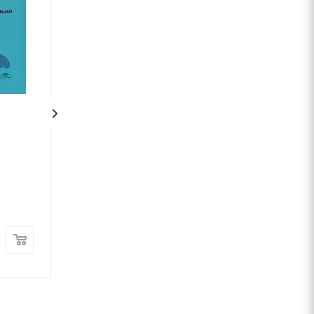
и
Зук Том 2 “Небезпечна
Крута Адель.Том 2 Ж
для суспільства”
це інші.
Серж Блок
Містер Тан
Nasha Idea
Nasha Idea
В наличии
В наличии
230
грн
240
грн