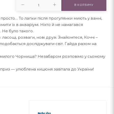
В КОРЗИНУ
 просто… То лапки після прогулянки миють у ванні,
мити їх в акваріумі. Ніхто й не намагався
. Не було такого.
ласощі, розваги, нові друзі. Знайомтеся, Коччі –
 подобається досліджувати світ. Гайда разом на
а милого Чорниша? Незабаром розповімо у сьомому
рприз — улюблена кицюня завітала до України!