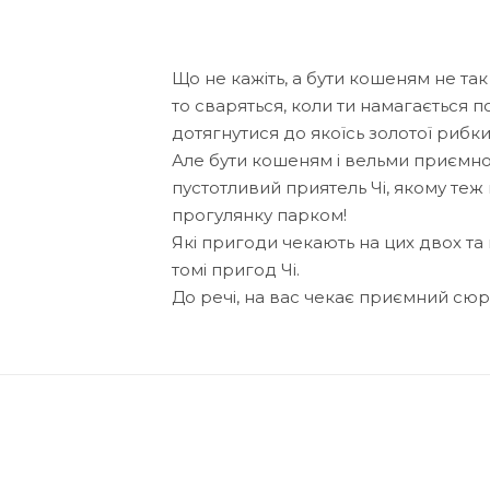
Що не кажіть, а бути кошеням не так
то сваряться, коли ти намагається по
дотягнутися до якоїсь золотої рибки
Але бути кошеням і вельми приємно: 
пустотливий приятель Чі, якому теж
прогулянку парком!
Які пригоди чекають на цих двох т
томі пригод Чі.
До речі, на вас чекає приємний сю