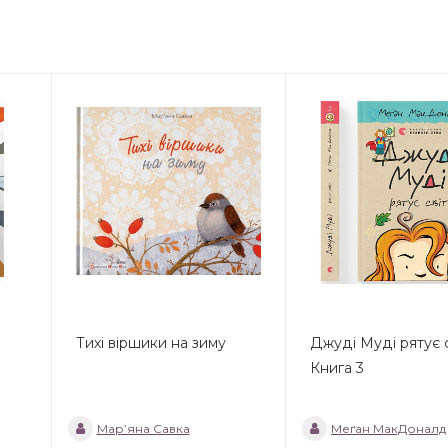
Тихі віршики на зиму
Джуді Муді рятує с
Книга 3
Мар’яна Савка
Меґан МакДоналд