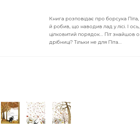
Книга розповідає про борсука Піта,
й робив, що наводив лад у лісі. І ось
цілковитий порядок… Піт знайшов оп
дрібниці? Тільки не для Піта…