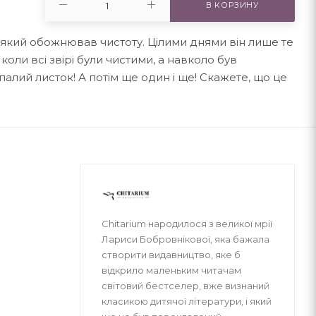
В КОРЗИНУ
 який обожнював чистоту. Цілими днями він лише те
, коли всі звірі були чистими, а навколо був
алий листок! А потім ще один і ще! Скажете, що це
Chitarium народилося з великої мрії
Лариси Бобровнікової, яка бажала
створити видавництво, яке б
відкрило маленьким читачам
світовий бестселер, вже визнаний
класикою дитячої літератури, і який