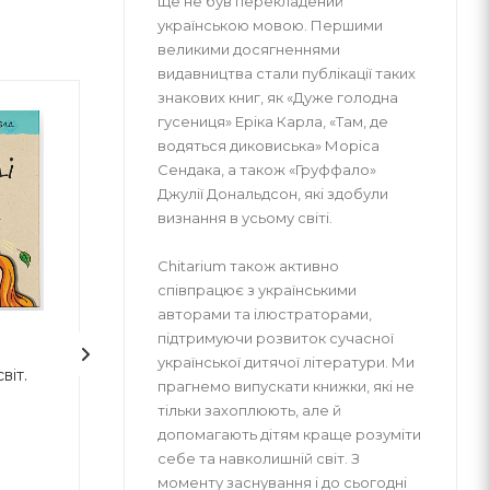
ще не був перекладений
українською мовою. Першими
великими досягненнями
видавництва стали публікації таких
знакових книг, як «Дуже голодна
гусениця» Еріка Карла, «Там, де
водяться диковиська» Моріса
Сендака, а також «Груффало»
Джулії Дональдсон, які здобули
визнання в усьому світі.
Chitarium також активно
співпрацює з українськими
авторами та ілюстраторами,
підтримуючи розвиток сучасної
2
1
української дитячої літератури. Ми
віт.
7 звичок
Кіра й таємниц
прагнемо випускати книжки, які не
високоефективних
тільки захоплюють, але й
підлітків
допомагають дітям краще розуміти
себе та навколишній світ. З
Шон Кови
Бодо Шефер
моменту заснування і до сьогодні