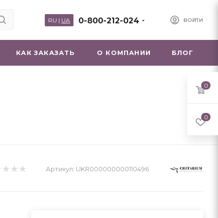
0-800-212-024
RU
|
UA
ВОЙТИ
КАК ЗАКАЗАТЬ
О КОМПАНИИ
БЛОГ
0
0
Артикул:
UKR000000000110496