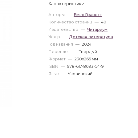
Характеристики
Авторы
—
Емілі Граветт
Количество страниц
—
40
Издательство
—
Читариум
Жанр
—
Детская литература
Год издания
—
2024
Переплет
—
Твердый
Формат
—
230x265 мм
ISBN
—
978-617-8093-54-9
Язык
—
Украинский