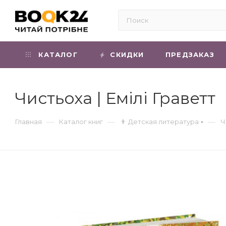
КАТАЛОГ
СКИДКИ
ПРЕДЗАКАЗ
Чистьоха | Емілі Граветт
—
—
—
Главная
Каталог книг
👨 Детская литература
Ч