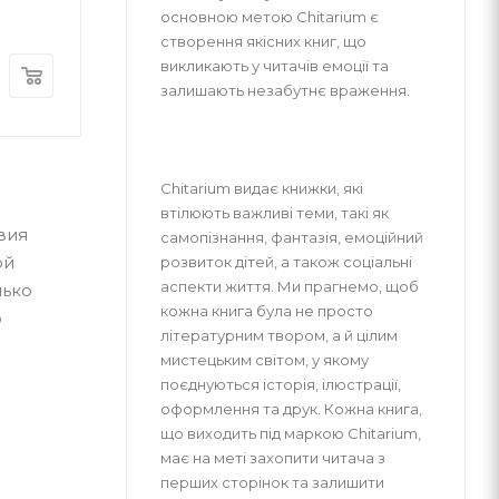
ВСЛ
ВСЛ
основною метою Chitarium є
В наличии
В наличии
створення якісних книг, що
викликають у читачів емоції та
300
грн
280
грн
залишають незабутнє враження.
Chitarium видає книжки, які
втілюють важливі теми, такі як
вия
самопізнання, фантазія, емоційний
ой
розвиток дітей, а також соціальні
аспекти життя. Ми прагнемо, щоб
лько
кожна книга була не просто
о
літературним твором, а й цілим
мистецьким світом, у якому
поєднуються історія, ілюстрації,
оформлення та друк. Кожна книга,
що виходить під маркою Chitarium,
має на меті захопити читача з
перших сторінок та залишити