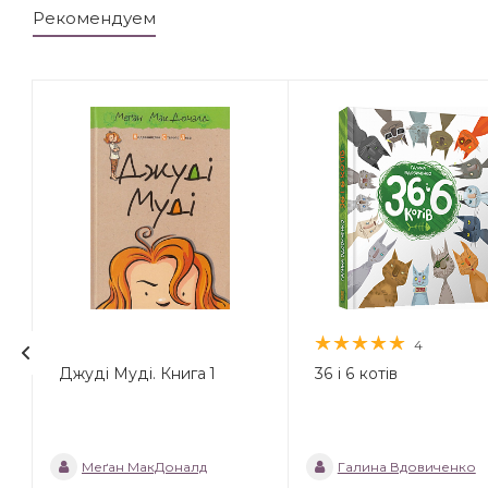
Рекомендуем
4
Джуді Муді. Книга 1
36 і 6 котів
Меґан МакДоналд
Галина Вдовиченко