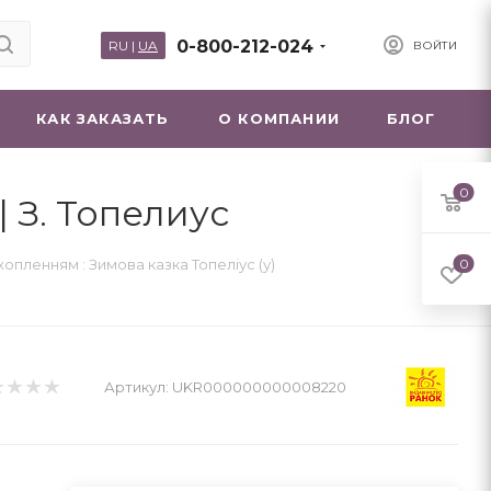
0-800-212-024
RU
|
UA
ВОЙТИ
КАК ЗАКАЗАТЬ
О КОМПАНИИ
БЛОГ
0
| З. Топелиус
хопленням : Зимова казка Топеліус (у)
0
Артикул:
UKR000000000008220