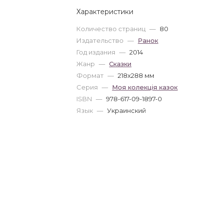
Характеристики
Количество страниц
—
80
Издательство
—
Ранок
Год издания
—
2014
Жанр
—
Сказки
Формат
—
218x288 мм
Серия
—
Моя колекція казок
ISBN
—
978-617-09-1897-0
Язык
—
Украинский