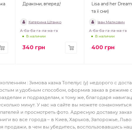
ька
Дракони, вперед!
Lisa and her Dream
та її сни)
Катерина Штанко
Іван Малкович
А-ба-ба-га-ла-ма-га
А-ба-ба-га-ла-ма-га
В наличии
В наличии
340
грн
400
грн
ахопленням : Зимова казка Топеліус (у) недорого с доста
ростым и удобным способом, оформив заказ в режиме 
азделам и подразделам, к тому же, благодаря навигац
сколько минут. У нас на сайте вы можете ознакомиться
пателей и просмотреть фото. Адресную доставку заказ
ги во все города – в Киев, Харьков, Запорожье, Льво
вия продажи, в чем вы убедитесь, воспользовавшись на