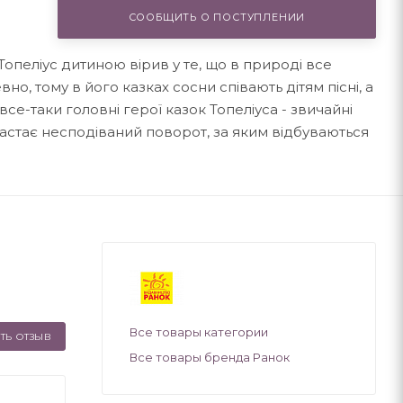
СООБЩИТЬ О ПОСТУПЛЕНИИ
Топеліус дитиною вірив у те, що в природі все
вно, тому в його казках сосни співають дітям пісні, а
се-таки головні герої казок Топеліуса - звичайні
 настає несподіваний поворот, за яким відбуваються
Все товары категории
ТЬ ОТЗЫВ
Все товары бренда Ранок