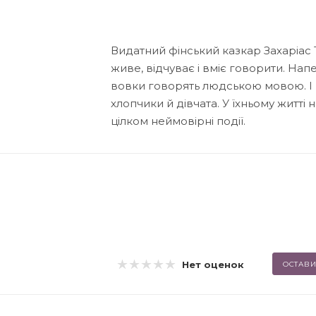
Видатний фінський казкар Захаріас 
живе, відчуває і вміє говорити. Напе
вовки говорять людською мовою. І в
хлопчики й дівчата. У їхньому житті
цілком неймовірні події.
Нет оценок
ОСТАВИ