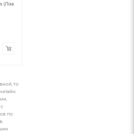
s (Ліза
100 казок. Том 3
Відьми
Роальд Даль
А-ба-ба-га-ла-ма-га
А-ба-ба-га-ла-ма-г
В наличии
В наличии
560
грн
340
грн
вкой, то
онлайн.
ии,
 с
ов по
в.
шим