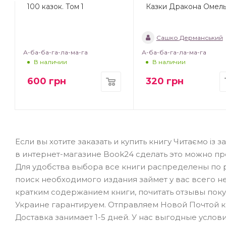
.
100 казок. Том 1
Казки Дракона Омел
Сашко Дерманський
А-ба-ба-га-ла-ма-га
А-ба-ба-га-ла-ма-га
В наличии
В наличии
600
грн
320
грн
Если вы хотите заказать и купить книгу Читаємо із з
в интернет-магазине Book24 сделать это можно п
Для удобства выбора все книги распределены по р
поиск необходимого издания займет у вас всего не
кратким содержанием книги, почитать отзывы поку
Украине гарантируем. Отправляем Новой Почтой кни
Доставка занимает 1-5 дней. У нас выгодные усло